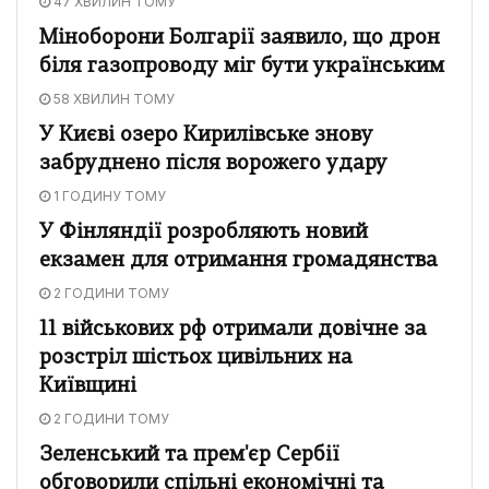
47 ХВИЛИН ТОМУ
Міноборони Болгарії заявило, що дрон
біля газопроводу міг бути українським
58 ХВИЛИН ТОМУ
У Києві озеро Кирилівське знову
забруднено після ворожего удару
1 ГОДИНУ ТОМУ
У Фінляндії розробляють новий
екзамен для отримання громадянства
2 ГОДИНИ ТОМУ
11 військових рф отримали довічне за
розстріл шістьох цивільних на
Київщині
2 ГОДИНИ ТОМУ
Зеленський та прем'єр Сербії
обговорили спільні економічні та