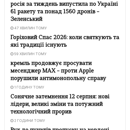
росія за тиждень випустила по Україні
61 ракету та понад 1560 дронів –
Зеленський
47 ХВИЛИН ТОМУ
Горіховий Спас 2026: коли святкують та
які традиції існують
59 ХВИЛИН ТОМУ
кремль продовжує просувати
месенджер MAX – проти Apple
порушили антимонопольну справу
1 ГОДИНУ ТОМУ
Сонячне затемнення 12 серпня: нові
лідери, великі зміни та потужний
технологічний прорив
2 ГОДИНИ ТОМУ