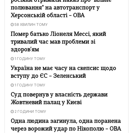
росіяни отримали наказ про "вільне
полювання" на автотранспорт у
Херсонській області – ОВА
58 ХВИЛИН ТОМУ
Помер батько Ліонеля Мессі, який
тривалий час мав проблеми зі
здоров’ям
1 ГОДИНУ ТОМУ
Україна не має часу на скепсис щодо
вступу до ЄС – Зеленський
1 ГОДИНУ ТОМУ
Суд повернув у власність держави
Жовтневий палац у Києві
2 ГОДИНИ ТОМУ
Одна людина загинула, одна поранена
через ворожий удар по Нікополю – ОВА