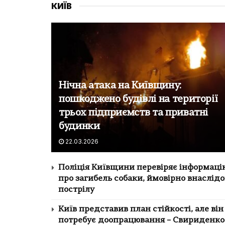
КИЇВ
Нічна атака на Київщину:
пошкоджено будівлі на території
трьох підприємств та приватні
будинки
22.03.2026
Поліція Київщини перевіряє інформаці
про загибель собаки, ймовірно внаслід
пострілу
Київ представив план стійкості, але він
потребує доопрацювання – Свириденко