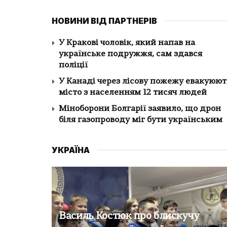
НОВИНИ ВІД ПАРТНЕРІВ
У Кракові чоловік, який напав на
українське подружжя, сам здався
поліції
У Канаді через лісову пожежу евакуюют
місто з населенням 12 тисяч людей
Міноборони Болгарії заявило, що дрон
біля газопроводу міг бути українським
УКРАЇНА
Василь Костюк про блискучу