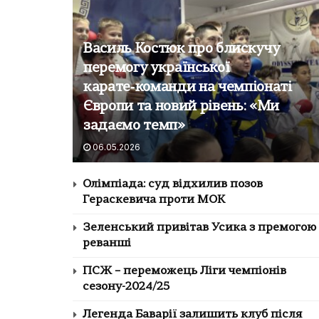
Василь Костюк про блискучу
перемогу української
карате‑команди на чемпіонаті
Європи та новий рівень: «Ми
задаємо темп»
06.05.2026
Олімпіада: суд відхилив позов
Гераскевича проти МОК
Зеленський привітав Усика з премогою
реванші
ПСЖ – переможець Ліги чемпіонів
сезону-2024/25
Легенда Баварії залишить клуб після