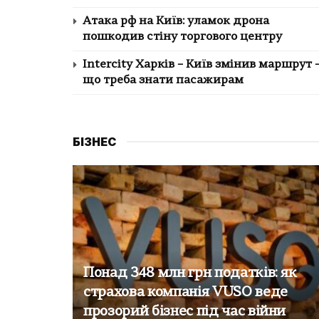
Атака рф на Київ: уламок дрона
пошкодив стіну торгового центру
Intercity Харків – Київ змінив маршрут 
що треба знати пасажирам
БІЗНЕС
Понад 348 млн грн податків: як
страхова компанія VUSO веде
прозорий бізнес під час війни