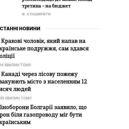
третина – на бюджет
0 ПОШИРИТИ
СТАННІ НОВИНИ
 Кракові чоловік, який напав на
країнське подружжя, сам здався
оліції
14 ХВИЛИН ТОМУ
 Канаді через лісову пожежу
вакуюють місто з населенням 12
исяч людей
35 ХВИЛИН ТОМУ
іноборони Болгарії заявило, що
рон біля газопроводу міг бути
країнським