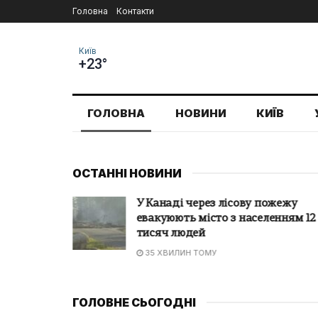
Головна
Контакти
Київ
+23°
ГОЛОВНА
НОВИНИ
КИЇВ
ОСТАННІ НОВИНИ
апав на
У Канаді через лісову пожежу
м здався
евакуюють місто з населенням 12
тисяч людей
35 ХВИЛИН ТОМУ
ГОЛОВНЕ СЬОГОДНІ