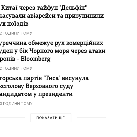
 Китаї через тайфун "Дельфін"
касували авіарейси та призупинили
ух поїздів
2 ГОДИНИ ТОМУ
уреччина обмежує рух комерційних
уден у бік Чорного моря через атаки
ронів – Bloomberg
2 ГОДИНИ ТОМУ
горська партія "Тиса" висунула
ксголову Верховного суду
андидатом у президенти
3 ГОДИНИ ТОМУ
ПОКАЗАТИ ЩЕ