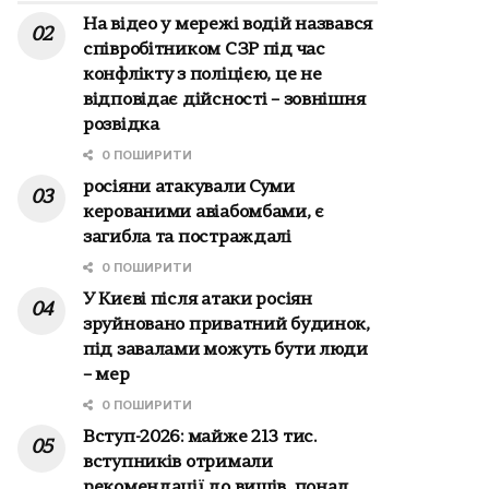
На відео у мережі водій назвався
співробітником СЗР під час
конфлікту з поліцією, це не
відповідає дійсності – зовнішня
розвідка
0 ПОШИРИТИ
росіяни атакували Суми
керованими авіабомбами, є
загибла та постраждалі
0 ПОШИРИТИ
У Києві після атаки росіян
зруйновано приватний будинок,
під завалами можуть бути люди
– мер
0 ПОШИРИТИ
Вступ-2026: майже 213 тис.
вступників отримали
рекомендації до вишів, понад