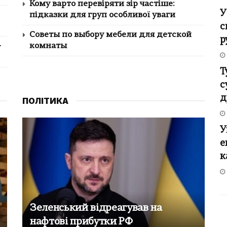
Кому варто перевіряти зір частіше:
У
підказки для груп особливої уваги
с
Советы по выбору мебели для детской
р
–
комнаты
Т
с
д
ПОЛІТИКА
У
е
к
Зеленський відреагував на
нафтові прибутки РФ