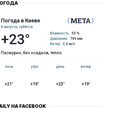
ОГОДА
Погода в Киеве
8 августа, суббота
+23°
Влажность
55 %
Давление
749 мм
Ветер
С 6 м/с
пасмурно, без осадков, тепло
ночь
утро
день
вечер
+21°
+19°
+23°
+19°
AILY НА FACEBOOK