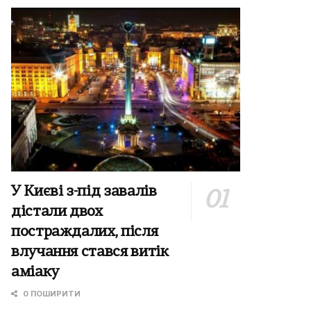
У Києві з-під завалів
дістали двох
постраждалих, після
влучання стався витік
аміаку
0 ПОШИРИТИ