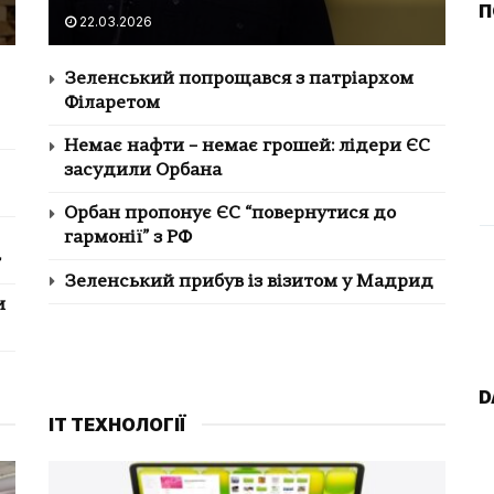
П
22.03.2026
Зеленський попрощався з патріархом
Філаретом
Немає нафти – немає грошей: лідери ЄС
засудили Орбана
Орбан пропонує ЄС “повернутися до
гармонії” з РФ
т
Зеленський прибув із візитом у Мадрид
и
D
IT ТЕХНОЛОГІЇ