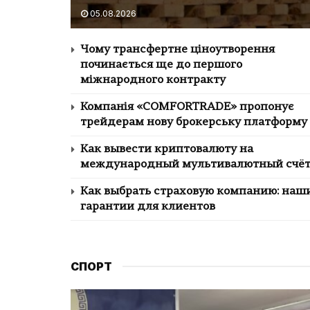
05.08.2026
Чому трансфертне ціноутворення
починається ще до першого
міжнародного контракту
Компанія «COMFORTRADE» пропонує
трейдерам нову брокерську платформу
Как вывести криптовалюту на
международный мультивалютный счё
Как выбрать страховую компанию: наш
гарантии для клиентов
СПОРТ