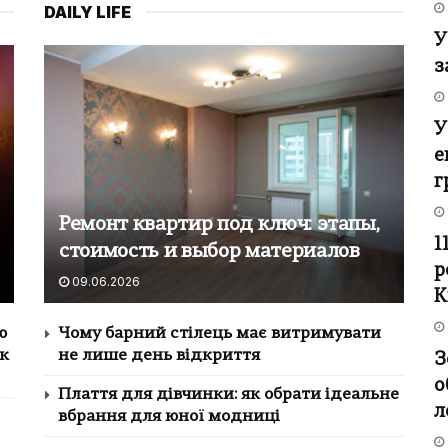
DAILY LIFE
У
з
У
е
г
Ремонт квартир под ключ: этапы,
1
стоимость и выбор материалов
р
09.06.2026
К
ю
Чому барний стілець має витримувати
ок
не лише день відкриття
З
о
Плаття для дівчинки: як обрати ідеальне
л
вбрання для юної модниці