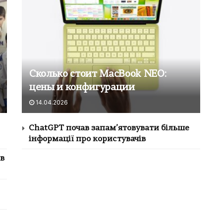
Сколько стоит MacBook NEO:
цены и конфигурации
14.04.2026
ChatGPT почав запам’ятовувати більше
інформації про користувачів
 в