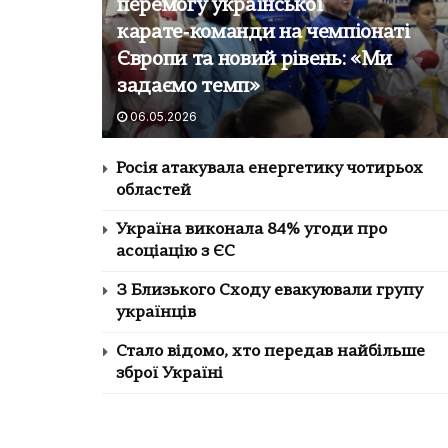
перемогу української
карате‑команди на чемпіонаті
Європи та новий рівень: «Ми
задаємо темп»
06.05.2026
Росія атакувала енергетику чотирьох
областей
Україна виконала 84% угоди про
асоціацію з ЄС
З Близького Сходу евакуювали групу
українців
Стало відомо, хто передав найбільше
зброї Україні