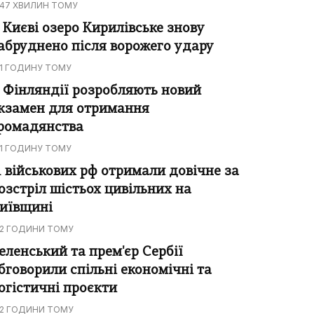
47 ХВИЛИН ТОМУ
 Києві озеро Кирилівське знову
абруднено після ворожего удару
1 ГОДИНУ ТОМУ
 Фінляндії розробляють новий
кзамен для отримання
ромадянства
1 ГОДИНУ ТОМУ
1 військових рф отримали довічне за
озстріл шістьох цивільних на
иївщині
2 ГОДИНИ ТОМУ
еленський та прем'єр Сербії
бговорили спільні економічні та
огістичні проєкти
2 ГОДИНИ ТОМУ