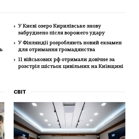
У Києві озеро Кирилівське знову
забруднено після ворожего удару
У Фінляндії розробляють новий екзамен
ь
для отримання громадянства
11 військових рф отримали довічне за
розстріл шістьох цивільних на Київщині
СВІТ