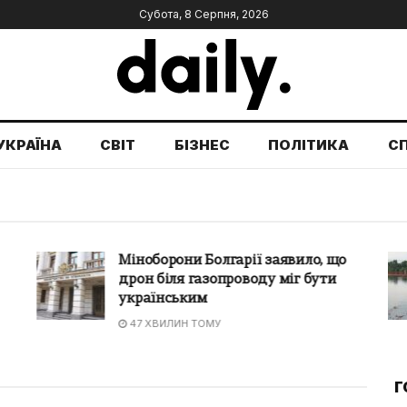
Субота, 8 Серпня, 2026
УКРАЇНА
СВІТ
БІЗНЕС
ПОЛІТИКА
С
Міноборони Болгарії заявило, що
дрон біля газопроводу міг бути
українським
47 ХВИЛИН ТОМУ
Г