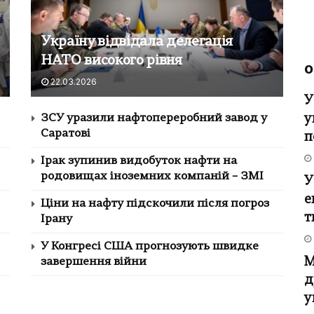
Україну відвідала делегація
НАТО високого рівня
О
22.03.2026
У
у
ЗСУ уразили нафтопереробний завод у
Саратові
п
Ірак зупинив видобуток нафти на
родовищах іноземних компаній – ЗМІ
У
е
Ціни на нафту підскочили після погроз
т
Ірану
У Конгресі США прогнозують швидке
М
завершення війни
д
у