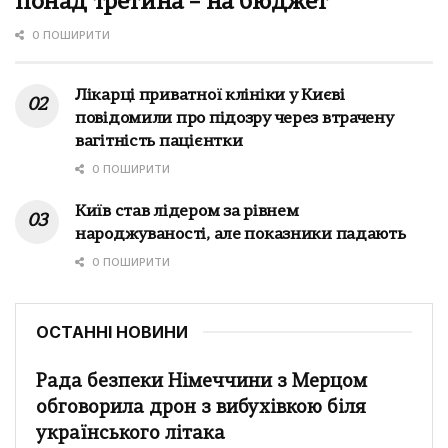
понад третина – на бюджет
0 ПОШИРИТИ
Лікарці приватної клініки у Києві
повідомили про підозру через втрачену
вагітність пацієнтки
0 ПОШИРИТИ
Київ став лідером за рівнем
народжуваності, але показники падають
0 ПОШИРИТИ
ОСТАННІ НОВИНИ
Рада безпеки Німеччини з Мерцом
обговорила дрон з вибухівкою біля
українського літака