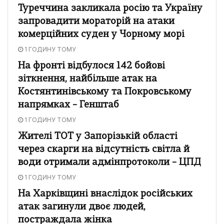
Туреччина закликала росію та Україну
запровадити мораторій на атаки
комерційних суден у Чорному морі
1 ГОДИНУ ТОМУ
На фронті відбулося 142 бойові
зіткнення, найбільше атак на
Костянтинівському та Покровському
напрямках – Генштаб
1 ГОДИНУ ТОМУ
Жителі ТОТ у Запорізькій області
через скарги на відсутність світла й
води отримали адмінпротоколи – ЦПД
1 ГОДИНУ ТОМУ
На Харківщині внаслідок російських
атак загинули двоє людей,
постраждала жінка