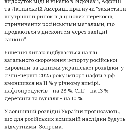
видобуток міді й нікелю в Індонезії, Африці
та Латинській Америці, прагнучи “захистити
внутрішній ринок від цінових перекосів,
спричинених російськими металами, що
продаються з дисконтом через західні
санкції”.
Рішення Китаю відбувається на тлі
загального скорочення імпорту російської
сировини: за даними української розвідки, у
січні–червні 2025 року імпорт нафти з рф
зменшився на 11 % у річному вимірі,
нафтопродуктів – на 28 %, СПГ – на 13 %,
деревини та вугілля – на 10 %.
У зовнішній розвідці України прогнозують,
що для російських компаній наслідки будуть
відчутними. Зокрема,