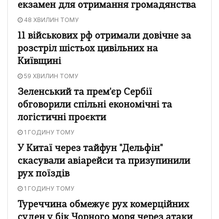
екзамен для отримання громадянства
48 ХВИЛИН ТОМУ
11 військових рф отримали довічне за
розстріл шістьох цивільних на
Київщині
59 ХВИЛИН ТОМУ
Зеленський та прем'єр Сербії
обговорили спільні економічні та
логістичні проєкти
1 ГОДИНУ ТОМУ
У Китаї через тайфун "Дельфін"
скасували авіарейси та призупинили
рух поїздів
1 ГОДИНУ ТОМУ
Туреччина обмежує рух комерційних
суден у бік Чорного моря через атаки