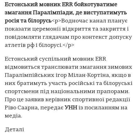
Естонський мовник ERR бойкотуватиме
змагання Паралімпіади, де виступатимуть
росія та білорусь
<p>Водночас канал планує
показати церемонії відкриття та закриття і
повідомляти глядачам про контекст допуску
атлетів рф і білорусі.</p>
Естонський суспільний мовник ERR
відмовиться транслювати змагання зимових
Паралімпійських ігор Мілан-Кортіна, якщо в
них братимуть участь російські та білоруські
спортсмени під національними прапорами.
Про це заявив керівник спортивної редакції
Ріво Саарна, передає
УНН
із посиланням на
медіа.
Деталі