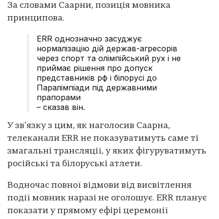
За словами Саарни, позиція мовника
принципова.
ERR однозначно засуджує
нормалізацію дій держав-агресорів
через спорт та олімпійський рух і не
приймає рішення про допуск
представників рф і білорусі до
Паралімпіади під державними
прапорами
– сказав він.
У зв’язку з цим, як наголосив Саарна,
телеканали ERR не показуватимуть саме ті
змагальні трансляції, у яких фігуруватимуть
російські та білоруські атлети.
Водночас повної відмови від висвітлення
події мовник наразі не оголошує. ERR планує
показати у прямому ефірі церемонії