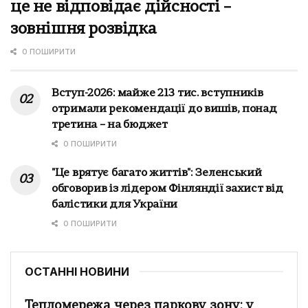
це не відповідає дійсності –
зовнішня розвідка
0 ПОШИРИТИ
Вступ-2026: майже 213 тис. вступників
отримали рекомендації до вишів, понад
третина – на бюджет
0 ПОШИРИТИ
"Це врятує багато життів": Зеленський
обговорив із лідером Фінляндії захист від
балістики для України
0 ПОШИРИТИ
ОСТАННІ НОВИНИ
Тепломережа через паркову зону: у