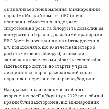
Як випливає з повідомлення, Міжнародний
паралімпійський комітет (IPC) зняв
попередні обмеження щодо участі
спортсменів з росії та білорусі та дозволив їм
виступати на Іграх під власними прапорами.
BBC Sport із посиланням на підтвердження
IPC повідомляло, що 10 атлетів (шестеро з
росії та четверо з білорусі) отримали
запрошення за квотами bipartite commission.
Йдеться про допуск до стартів у трьох
дисциплінах: парагірськолижний спорт,
паралижні перегони та парасноубординг.
Нагадаємо, після повномасштабного
вторгнення росії в Україну у 2022 році обидві
країни були відсторонені від міжнародних
змагань, зокрема у паралімпійському русі.