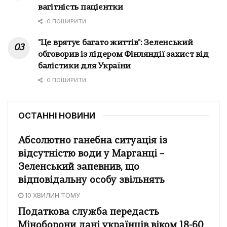
вагітність пацієнтки
0 ПОШИРИТИ
"Це врятує багато життів": Зеленський
обговорив із лідером Фінляндії захист від
балістики для України
0 ПОШИРИТИ
ОСТАННІ НОВИНИ
Абсолютно ганебна ситуація із
відсутністю води у Марганці –
Зеленський запевнив, що
відповідальну особу звільнять
10 ХВИЛИН ТОМУ
Податкова служба передасть
Міноборони дані українців віком 18-60