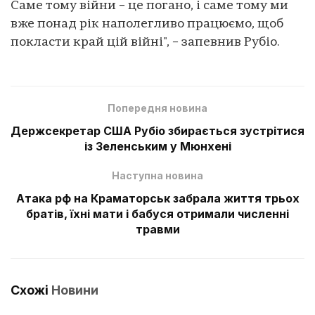
Саме тому війни – це погано, і саме тому ми
вже понад рік наполегливо працюємо, щоб
покласти край цій війні", – запевнив Рубіо.
Попередня новина
Держсекретар США Рубіо збирається зустрітися
із Зеленським у Мюнхені
Наступна новина
Атака рф на Краматорськ забрала життя трьох
братів, їхні мати і бабуся отримали численні
травми
Схожі
Новини