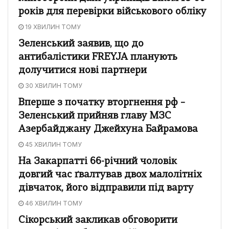
років для перевірки військового обліку
19 ХВИЛИН ТОМУ
Зеленський заявив, що до
антибалістики FREYJA планують
долучитися нові партнери
30 ХВИЛИН ТОМУ
Вперше з початку вторгнення рф –
Зеленський прийняв главу МЗС
Азербайджану Джейхуна Байрамова
45 ХВИЛИН ТОМУ
На Закарпатті 66-річний чоловік
довгий час ґвалтував двох малолітніх
дівчаток, його відправили під варту
46 ХВИЛИН ТОМУ
Сікорський закликав обговорити