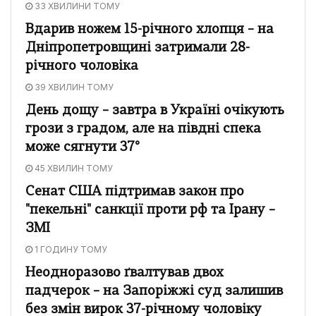
33 ХВИЛИНИ ТОМУ
Вдарив ножем 15-річного хлопця – на
Дніпропетровщині затримали 28-
річного чоловіка
39 ХВИЛИН ТОМУ
День дощу – завтра в Україні очікують
грози з градом, але на півдні спека
може сягнути 37°
45 ХВИЛИН ТОМУ
Сенат США підтримав закон про
"пекельні" санкції проти рф та Ірану –
ЗМІ
1 ГОДИНУ ТОМУ
Неодноразово ґвалтував двох
падчерок – на Запоріжжі суд залишив
без змін вирок 37-річному чоловіку