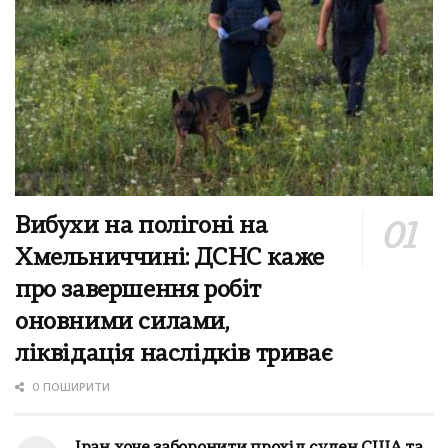
Вибухи на полігоні на
Хмельниччині: ДСНС каже
про завершення робіт
оновними силами,
ліквідація наслідків триває
0 ПОШИРИТИ
Іран хоче заборонити прохід суден США та