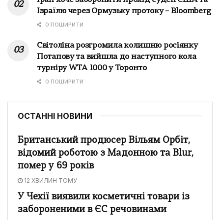
Ізраїлю через Ормузьку протоку – Bloomberg
0 ПОШИРИТИ
Світоліна розгромила колишню росіянку
Потапову та вийшла до наступного кола
турніру WTA 1000 у Торонто
0 ПОШИРИТИ
ОСТАННІ НОВИНИ
Британський продюсер Вільям Орбіт,
відомий роботою з Мадонною та Blur,
помер у 69 років
12 ХВИЛИН ТОМУ
У Чехії виявили косметичні товари із
забороненими в ЄС речовинами