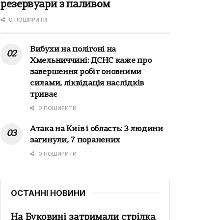
резервуари з паливом
0 ПОШИРИТИ
Вибухи на полігоні на
Хмельниччині: ДСНС каже про
завершення робіт оновними
силами, ліквідація наслідків
триває
0 ПОШИРИТИ
Атака на Київ і область: 3 людини
загинули, 7 поранених
0 ПОШИРИТИ
ОСТАННІ НОВИНИ
На Буковині затримали стрілка