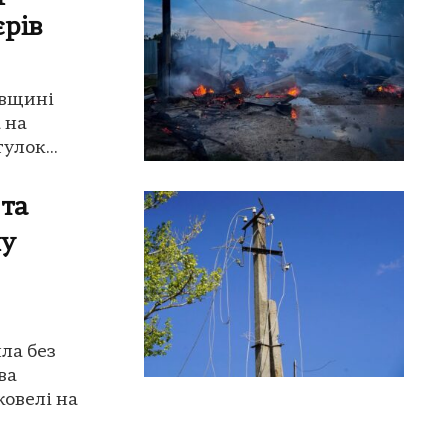
єрів
ївщині
 на
улок...
 та
ну
ла без
ва
овелі на