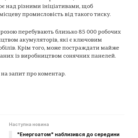
є над різними ініціативами, щоб
ісцеву промисловість від такого тиску.
агрозою перебувають близько 85 000 робочих
ицтвом акумуляторів, які є ключовим
білів. Крім того, може постраждати майже
язаних із виробництвом сонячних панелей.
а на запит про коментар.
Наступна новина
"Енергоатом" наблизився до середини