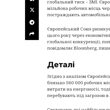
глобальний тиск – ЗМІ. Євр
мільйона робочих місць чер
постраждають автомобільна
Європейський Союз ризикує
цього року через економічні
глобальної конкуренції, по
повідомляє Bloomberg, пиш
Деталі
Згідно з аналізом Європейсь
близько 560 000 робочих мі
витрати на енергоносії, тод
перебувають під загрозою в