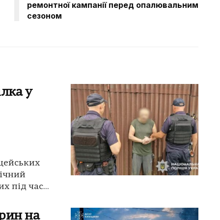
ремонтної кампанії перед опалювальним
сезоном
лка у
іцейських
річний
 під час...
рин на