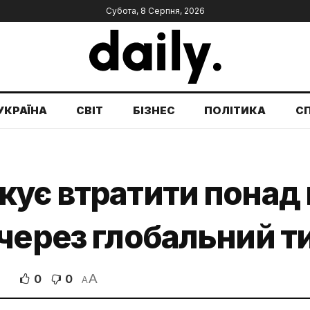
Субота, 8 Серпня, 2026
УКРАЇНА
СВІТ
БІЗНЕС
ПОЛІТИКА
С
кує втратити понад
через глобальний ти
A
0
0
A