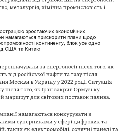
остраждали від стрибка цін на енергоносії,
во, металургія, хімічна промисловість і
люстрацією зростаючих економічних
ри намагаються прискорити плани щодо
спроможності континенту, блок усе одно
від США та Китаю
ереплачували за енергоносії після того, як
ть від російської нафти та газу після
я Москви в Україну у 2022 році. Ситуація
 після того, як Іран закрив Ормузьку
й маршрут для світових поставок палива.
омпанії намагаються конкурувати з
кими суперниками у сфері цифрових та
й, таких як електромобілі, сонячні панелі та