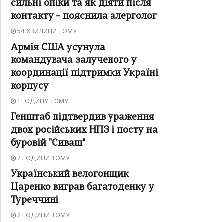
сильні опіки та як діяти після
контакту – пояснила алерголог
54 ХВИЛИНИ ТОМУ
Армія США усунула
командувача залученого у
координації підтримки Україні
корпусу
1 ГОДИНУ ТОМУ
Генштаб підтвердив ураження
двох російських НПЗ і посту на
буровій "Сиваш"
2 ГОДИНИ ТОМУ
Український велогонщик
Царенко виграв багатоденку у
Туреччині
2 ГОДИНИ ТОМУ