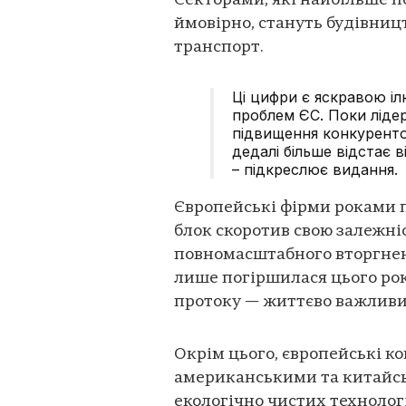
Секторами, які найбільше п
ймовірно, стануть будівницт
транспорт.
Ці цифри є яскравою і
проблем ЄС. Поки ліде
підвищення конкуренто
дедалі більше відстає 
– підкреслює видання.
Європейські фірми роками п
блок скоротив свою залежніс
повномасштабного вторгненн
лише погіршилася цього року
протоку — життєво важливи
Окрім цього, європейські к
американськими та китайсь
екологічно чистих технологі