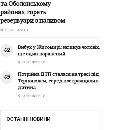
та Оболонському
районах, горять
резервуари з паливом
0 ПОШИРИТИ
Вибух у Житомирі: загинув чоловік,
ще один поранений
0 ПОШИРИТИ
Потрійна ДТП сталася на трасі під
Тернополем, серед постраждалих
дитина
0 ПОШИРИТИ
ОСТАННІ НОВИНИ