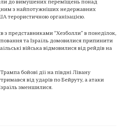
вели до вимушених переміщень понад
 одним з найпотужніших недержавних
 США терористичною організацією.
в з представниками “Хезболли” в понеділок,
руповання та Ізраїль домовилися припинити
раїльські війська відмовилися від рейдів на
Трампа бойові дії на півдні Лівану
тримався від ударів по Бейруту, а атаки
Ізраїль зменшилися.