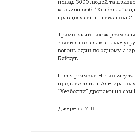
понад 3000 людей та приз
мільйон осіб. “Хезболла” є
гравців у світі та визнана
Трамп, який також розмовля
заявив, що ісламістське уг
вогонь один по одному, а із
Бейрут.
Після розмови Нетаньягу та 
продовжилися. Але Ізраїль у
“Хезболли” дронами на сам 
Джерело:
УНН
.