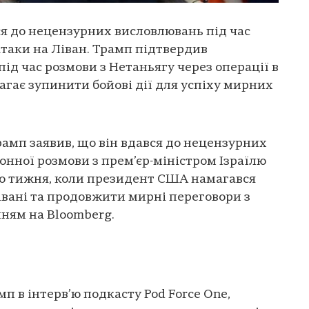
я до нецензурних висловлювань під час
атаки на Ліван. Трамп підтвердив
ід час розмови з Нетаньягу через операції в
гає зупинити бойові дії для успіху мирних
мп заявив, що він вдався до нецензурних
онної розмови з прем’єр-міністром Ізраїлю
о тижня, коли президент США намагався
Лівані та продовжити мирні переговори з
нням на Bloomberg.
амп в інтерв’ю подкасту Pod Force One,