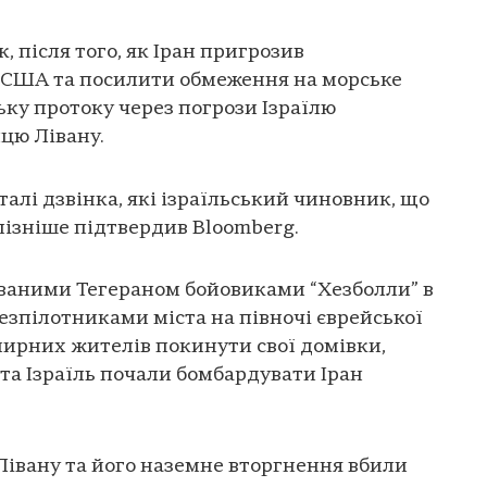
, після того, як Іран пригрозив
 США та посилити обмеження на морське
ку протоку через погрози Ізраїлю
цю Лівану.
алі дзвінка, які ізраїльський чиновник, що
пізніше підтвердив Bloomberg.
уваними Тегераном бойовиками “Хезболли” в
безпілотниками міста на півночі єврейської
мирних жителів покинути свої домівки,
 та Ізраїль почали бомбардувати Іран
Лівану та його наземне вторгнення вбили