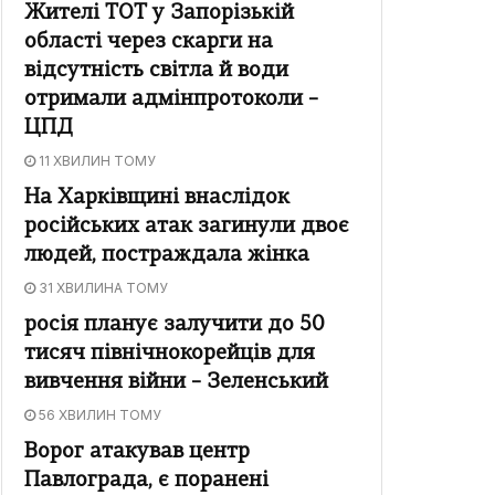
Жителі ТОТ у Запорізькій
області через скарги на
відсутність світла й води
отримали адмінпротоколи –
ЦПД
11 ХВИЛИН ТОМУ
На Харківщині внаслідок
російських атак загинули двоє
людей, постраждала жінка
31 ХВИЛИНА ТОМУ
росія планує залучити до 50
тисяч північнокорейців для
вивчення війни – Зеленський
56 ХВИЛИН ТОМУ
Ворог атакував центр
Павлограда, є поранені