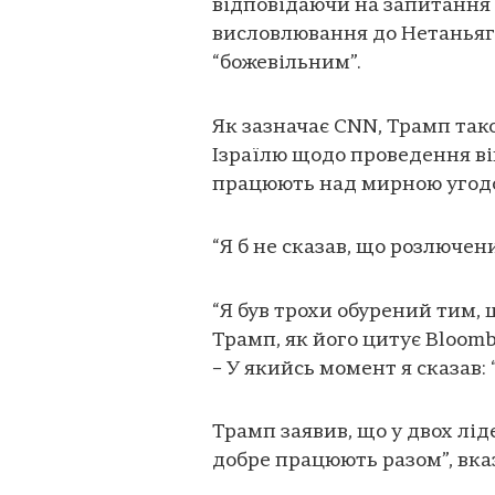
відповідаючи на запитання 
висловлювання до Нетаньягу,
“божевільним”.
Як зазначає CNN, Трамп так
Ізраїлю щодо проведення ві
працюють над мирною угодо
“Я б не сказав, що розлючени
“Я був трохи обурений тим, щ
Трамп, як його цитує Bloomb
– У якийсь момент я сказав: 
Трамп заявив, що у двох лід
добре працюють разом”, вка