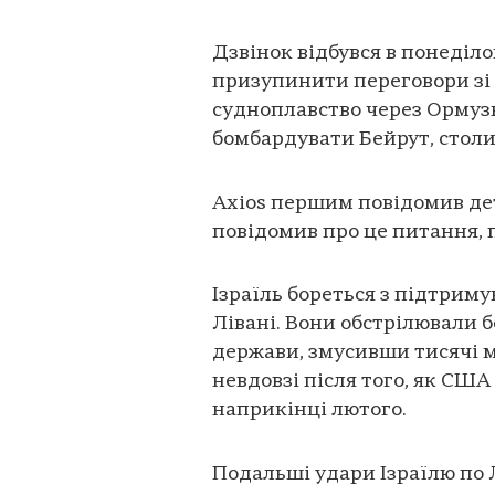
Дзвінок відбувся в понеділок
призупинити переговори зі
судноплавство через Ормузь
бомбардувати Бейрут, столи
Axios першим повідомив дет
повідомив про це питання, 
Ізраїль бореться з підтрим
Лівані. Вони обстрілювали 
держави, змусивши тисячі 
невдовзі після того, як США
наприкінці лютого.
Подальші удари Ізраїлю по 