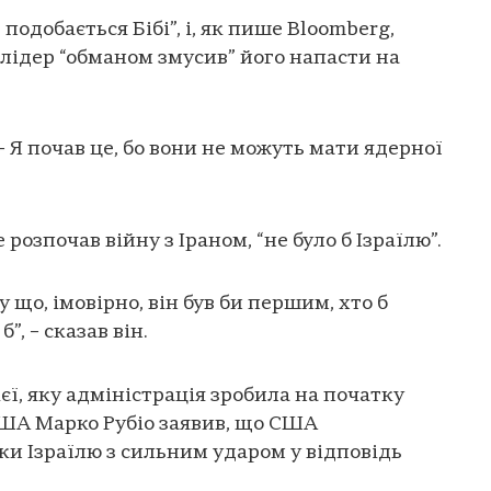
подобається Бібі”, і, як пише Bloomberg,
 лідер “обманом змусив” його напасти на
 – Я почав це, бо вони не можуть мати ядерної
 розпочав війну з Іраном, “не було б Ізраїлю”.
му що, імовірно, він був би першим, хто б
”, – сказав він.
ієї, яку адміністрація зробила на початку
США Марко Рубіо заявив, що США
и Ізраїлю з сильним ударом у відповідь