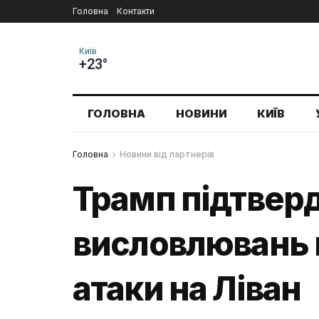
Головна
Контакти
Київ
+23°
ГОЛОВНА
НОВИНИ
КИЇВ
Головна
Новини від партнерів
Трамп підтверд
висловлювань п
атаки на Ліван