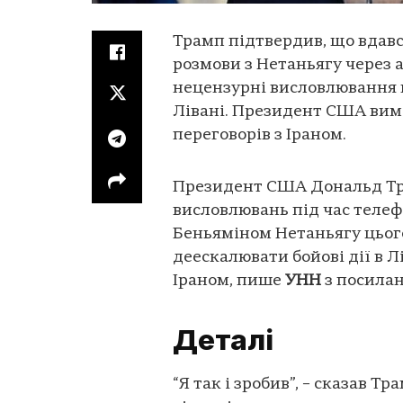
Трамп підтвердив, що вдавс
розмови з Нетаньягу через 
нецензурні висловлювання п
Лівані. Президент США вима
переговорів з Іраном.
Президент США Дональд Тра
висловлювань під час телеф
Беньяміном Нетаньягу цьог
деескалювати бойові дії в 
Іраном, пише
УНН
з посила
Деталі
“Я так і зробив”, – сказав Тр