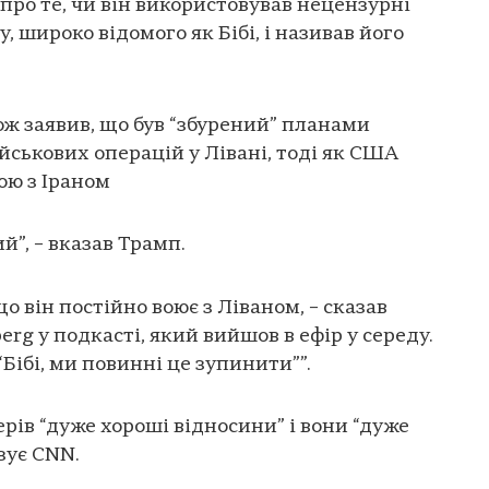
про те, чи він використовував нецензурні
 широко відомого як Бібі, і називав його
ож заявив, що був “збурений” планами
йськових операцій у Лівані, тоді як США
ю з Іраном
й”, – вказав Трамп.
о він постійно воює з Ліваном, – сказав
erg у подкасті, який вийшов в ефір у середу.
“Бібі, ми повинні це зупинити””.
ерів “дуже хороші відносини” і вони “дуже
зує CNN.