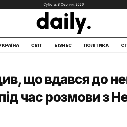
Субота, 8 Серпня, 2026
УКРАЇНА
СВІТ
БІЗНЕС
ПОЛІТИКА
С
ив, що вдався до н
ід час розмови з Н