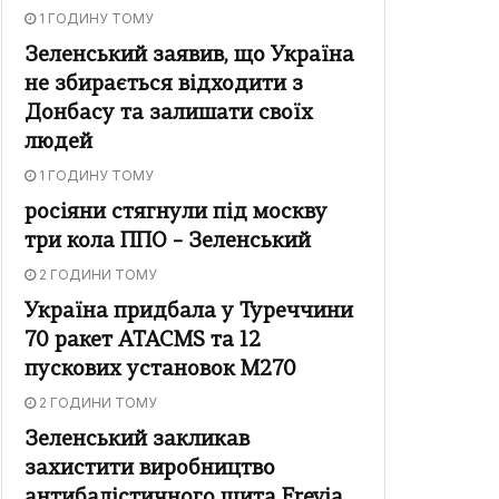
1 ГОДИНУ ТОМУ
Зеленський заявив, що Україна
не збирається відходити з
Донбасу та залишати своїх
людей
1 ГОДИНУ ТОМУ
росіяни стягнули під москву
три кола ППО – Зеленський
2 ГОДИНИ ТОМУ
Україна придбала у Туреччини
70 ракет ATACMS та 12
пускових установок M270
2 ГОДИНИ ТОМУ
Зеленський закликав
захистити виробництво
антибалістичного щита Freyja