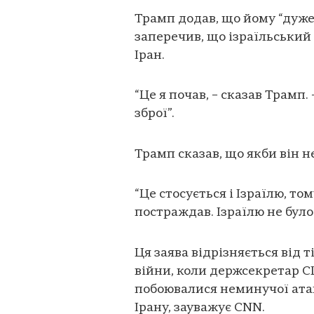
Трамп додав, що йому “дуже 
заперечив, що ізраїльський
Іран.
“Це я почав, – сказав Трамп.
зброї”.
Трамп сказав, що якби він не
“Це стосується і Ізраїлю, то
постраждав. Ізраїлю не було б
Ця заява відрізняється від т
війни, коли держсекретар 
побоювалися неминучої атак
Ірану, зауважує CNN.