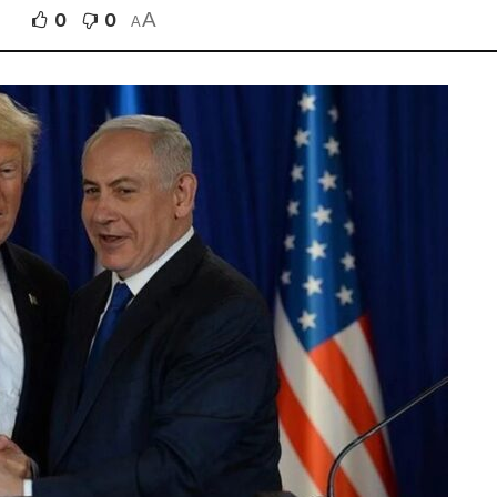
A
0
0
A