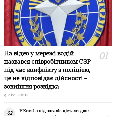
На відео у мережі водій
назвався співробітником СЗР
під час конфлікту з поліцією,
це не відповідає дійсності –
зовнішня розвідка
0 ПОШИРИТИ
У Києві з-під завалів дістали двох