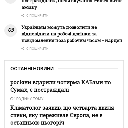
постраждалих, після влучання стався витік
аміаку
0 ПОШИРИТИ
Українцям можуть дозволити не
відповідати на робочі дзвінки та
повідомлення поза робочим часом – нардеп
0 ПОШИРИТИ
ОСТАННІ НОВИНИ
росіяни вдарили чотирма КАБами по
Сумах, є постраждалі
1 ГОДИНУ ТОМУ
Кліматолог заявив, що четварта хвиля
спеки, яку переживає Європа, не є
останньою цьогоріч