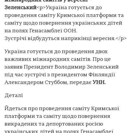
міжнародних самітів у вересні –
Зеленський
<p>Україна готується до
проведення саміту Кримської платформи та
саміту щодо повернення українських дітей
на полях Генасамблеї ООН.
Зустрічі відбудуться наприкінці вересня.</p>
Україна готується до проведення двох
важливих міжнародних самітів. Про це
заявив Президент Володимир Зеленський
під час зустрічі з президентом Фінляндії
Александером Стуббом, передає
УНН.
Деталі
Йдеться про проведення саміту Кримської
платформи та саміту щодо повернення
викрадених та депортованих росією
українських дітей на полях Генасамблеї