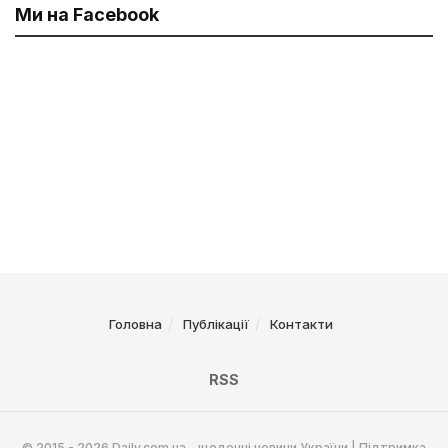
Ми на Facebook
Головна
Публікації
Контакти
RSS
© 2015 - 2026 Daily.com.ua - щоденні новини України | Підтримка