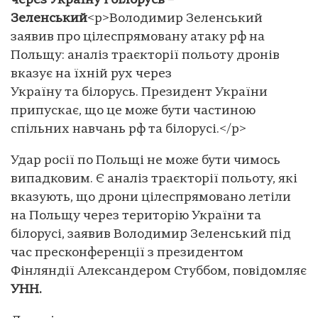
через Україну і білорусь –
Зеленський
<p>Володимир Зеленський
заявив про цілеспрямовану атаку рф на
Польщу: аналіз траєкторії польоту дронів
вказує на їхній рух через
Україну та білорусь. Президент України
припускає, що це може бути частиною
спільних навчань рф та білорусі.</p>
Удар росії по Польщі не може бути чимось
випадковим. Є аналіз траєкторії польоту, які
вказують, що дрони цілеспрямовано летіли
на Польщу через територію України та
білорусі, заявив Володимир Зеленський під
час пресконференції з президентом
Фінляндії Александером Стуббом, повідомляє
УНН.