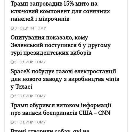
Трамп запровадив 15% мито на
ключовий компонент для сонячних
панелей і мікрочипів
3 ГОДИНИ ТОМУ
Опитування показало, кому
Зеленський поступився б у другому
турі президентських виборів
5 ГОДИНИ ТОМУ
SpaceX побудує газові електростанції
для нового заводу з виробництва чіпів
у Техасі
5 ГОДИНИ ТОМУ
Трамп обурився витоком інформації
про запаси боєприпасів США – CNN
5 ГОДИНИ ТОМУ