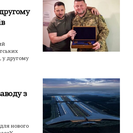
 другому
ів
ий
нтських
, у другому
заводу з
 для нового