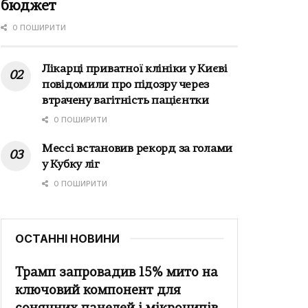
бюджет
0 ПОШИРИТИ
Лікарці приватної клініки у Києві
повідомили про підозру через
втрачену вагітність пацієнтки
0 ПОШИРИТИ
Мессі встановив рекорд за голами
у Кубку ліг
0 ПОШИРИТИ
ОСТАННІ НОВИНИ
Трамп запровадив 15% мито на
ключовий компонент для