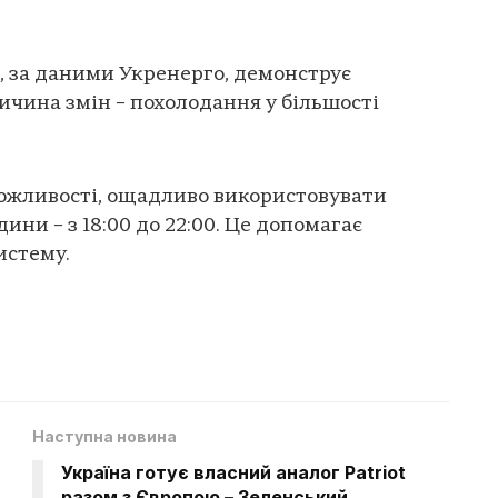
, за даними Укренерго, демонструє
ичина змін – похолодання у більшості
можливості, ощадливо використовувати
ини – з 18:00 до 22:00. Це допомагає
истему.
Наступна новина
Україна готує власний аналог Patriot
разом з Європою – Зеленський