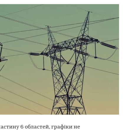
астину 6 областей, графіки не