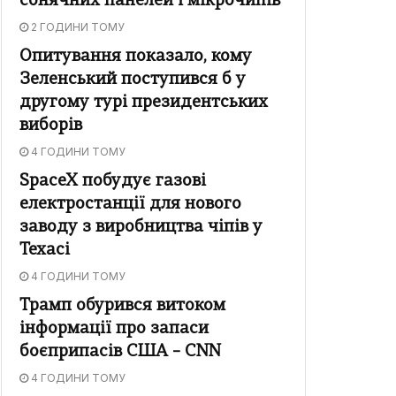
сонячних панелей і мікрочипів
2 ГОДИНИ ТОМУ
Опитування показало, кому
Зеленський поступився б у
другому турі президентських
виборів
4 ГОДИНИ ТОМУ
SpaceX побудує газові
електростанції для нового
заводу з виробництва чіпів у
Техасі
4 ГОДИНИ ТОМУ
Трамп обурився витоком
інформації про запаси
боєприпасів США – CNN
4 ГОДИНИ ТОМУ