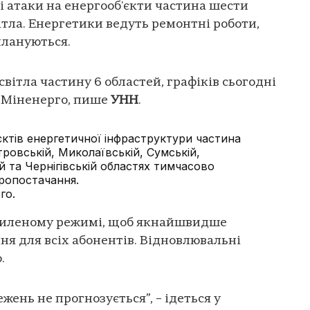
і атаки на енергооб'єкти частина шести
ітла. Енергетики ведуть ремонтні роботи,
лануються.
вітла частину 6 областей, графіків сьогодні
у Міненерго, пише
УНН
.
’єктів енергетичної інфраструктури частина
ровській, Миколаївській, Сумській,
ій та Чернігівській областях тимчасово
тропостачання.
го.
силеному режимі, щоб якнайшвидше
я для всіх абонентів. Відновлювальні
о.
жень не прогнозується”, – ідеться у