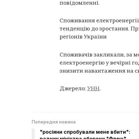
повідомленні.
Споживання електроенергії
тенденцію до зростання. Пр
регіонів України
Споживачів закликали, за 
електроенергію у вечірні год
знизити навантаження на с
Джерело:
УНН
.
Попередня новина
"росіяни спробували мене вбити":
радник міністра оборони "Флеш"