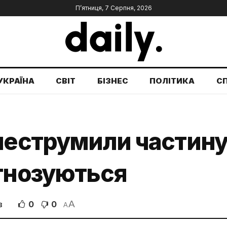
П’ятниця, 7 Серпня, 2026
УКРАЇНА
СВІТ
БІЗНЕС
ПОЛІТИКА
С
неструмили частину
огнозуються
A
0
0
В
A