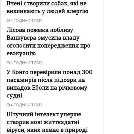
Вчені створили собак, які не
викликають у людей алергію
4 ГОДИНИ ТОМУ
Лісова пожежа поблизу
Ванкувера змусила владу
оголосити попередження про
евакуацію
4 ГОДИНИ ТОМУ
У Конго перевірили понад 300
пасажирів після підозри на
випадок Еболи на річковому
судні
4 ГОДИНИ ТОМУ
Штучний інтелект уперше
створив нові життєздатні
віруси, яких немає в природі