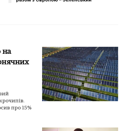
 на
онячних
вий
крочипів.
сив про 15%