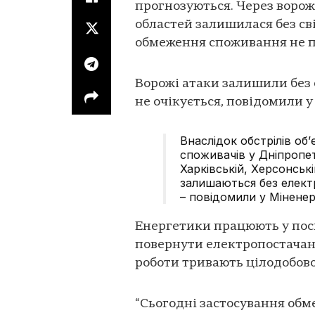
прогнозуються. Через ворож
областей залишилася без св
обмеження споживання не п
Ворожі атаки залишили без с
не очікується, повідомили 
Внаслідок обстрілів об
споживачів у Дніпропет
Харківській, Херсонськ
залишаються без елек
– повідомили у Міненер
Енергетики працюють у по
повернути електропостачанн
роботи тривають цілодобов
“Сьогодні застосування обме