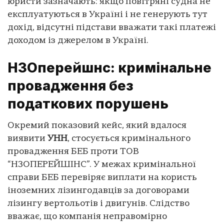
юристи зазначають: якщо повітряні судна не
експлуатуються в Україні і не генерують тут
дохід, відсутні підстави вважати такі платежі
доходом із джерелом в Україні.
Н3Оперейшнс: кримінальне
провадження без
податкових порушень
Окремий показовий кейс, який вдалося
виявити
УНН
, стосується кримінального
провадження БЕБ проти ТОВ
“Н3ОПЕРЕЙШІНС”. У межах кримінальної
справи БЕБ перевіряє виплати на користь
іноземних лізингодавців за договорами
лізингу вертольотів і двигунів. Слідство
вважає, що компанія неправомірно