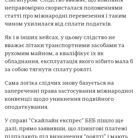
Сінгапуром. Слідство вважає, що компанія
неправомірно скористалася положеннями
статті про міжнародні перевезення і таким
чином ухилилася від сплати податків.
Як і в інших кейсах, у цьому слідство не
вважає літаки транспортними засобами та
рухомим майном, а кваліфікує їх як
обладнання, експлуатація якого нібито мала б
за собою тягнути сплату роялті.
Сама логіка слідчих знову базується на
запереченні права застосування міжнародної
конвенції щодо уникнення подвійного
оподаткування.
У справі “Скайлайн експрес” БЕБ пішло ще
далі, прямо заявивши, що лізингові платежі
підпадають під визначення “роялті” і мають