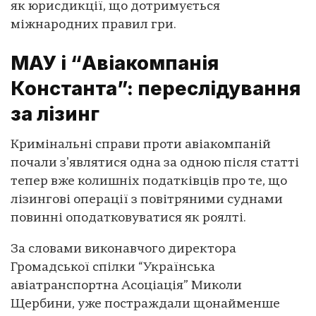
як юрисдикції, що дотримується
міжнародних правил гри.
МАУ і “Авіакомпанія
Константа”: переслідування
за лізинг
Кримінальні справи проти авіакомпаній
почали зʼявлятися одна за одною після статті
тепер вже колишніх податківців про те, що
лізингові операції з повітряними суднами
повинні оподатковуватися як роялті.
За словами виконавчого директора
Громадської спілки “Українська
авіатранспортна Асоціація” Миколи
Щербини, уже постраждали щонайменше