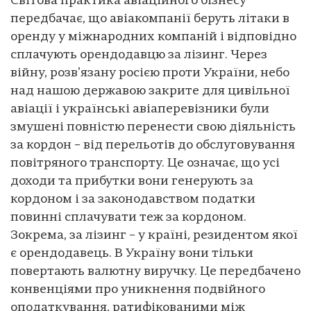
Світова практика авіаційного бізнесу
передбачає, що авіакомпанії беруть літаки в
оренду у міжнародних компаній і відповідно
сплачують орендодавцю за лізинг. Через
війну, розвʼязану росією проти України, небо
над нашою державою закрите для цивільної
авіації і українські авіаперевізники були
змушені повністю перенести свою діяльність
за кордон – від перельотів до обслуговування
повітряного транспорту. Це означає, що усі
доходи та прибутки вони генерують за
кордоном і за законодавством податки
повинні сплачувати теж за кордоном.
Зокрема, за лізинг – у країні, резидентом якої
є орендодавець. В Україну вони тільки
повертають валютну виручку. Це передбачено
конвенціями про уникнення подвійного
оподаткування, ратифікованими між