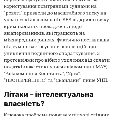
користування повітряними суднами на
“роялті” призвели до масштабного тиску на
українські авіакомпанії. БЕБ відкрило низку
кримінальних проваджень щодо
авіаперевізників, які працюють на
міжнародних ринках, фактично поставивши
під сумнів застосування конвенцій про
уникнення подвійного оподаткування. З
претензіями про нібито ухилення від сплати
податків вже стикнулися авіакомпанії МАУ,
“Авіакомпанія Константа”, “Урга”,
“Н3ОПЕРЕЙШІНС” та “Скайлайн”, пише
УНН
.
Літаки – інтелектуальна
власність?
Ключова проблема полягає у підході слідчих