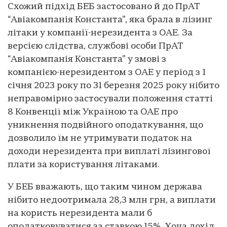
Схожий підхід БЕБ застосовано й до ПрАТ
“Авіакомпанія Константа”, яка брала в лізинг
літаки у компанії-нерезидента з ОАЕ. За
версією слідства, службові особи ПрАТ
“Авіакомпанія Константа” у змові з
компанією-нерезидентом з ОАЕ у період з 1
січня 2023 року по 31 березня 2025 року нібито
неправомірно застосували положення статті
8 Конвенції між Україною та ОАЕ про
уникнення подвійного оподаткування, що
дозволило їм не утримувати податок на
доходи нерезидента при виплаті лізингової
плати за користування літаками.
У БЕБ вважають, що таким чином держава
нібито недоотримала 28,3 млн грн, а виплати
на користь нерезидента мали б
оподатковуватися за ставкою 15%. Хоча дохід