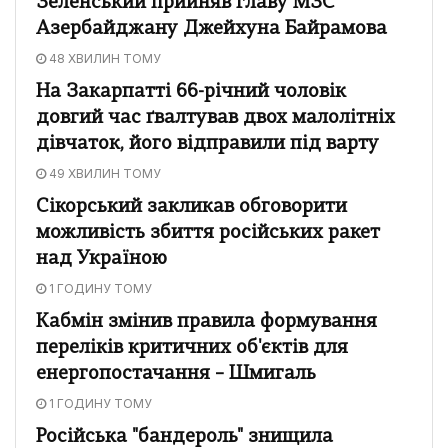
Зеленський прийняв главу МЗС
Азербайджану Джейхуна Байрамова
48 ХВИЛИН ТОМУ
На Закарпатті 66-річний чоловік
довгий час ґвалтував двох малолітніх
дівчаток, його відправили під варту
49 ХВИЛИН ТОМУ
Сікорський закликав обговорити
можливість збиття російських ракет
над Україною
1 ГОДИНУ ТОМУ
Кабмін змінив правила формування
переліків критичних об'єктів для
енергопостачання – Шмигаль
1 ГОДИНУ ТОМУ
Російська "бандероль" знищила