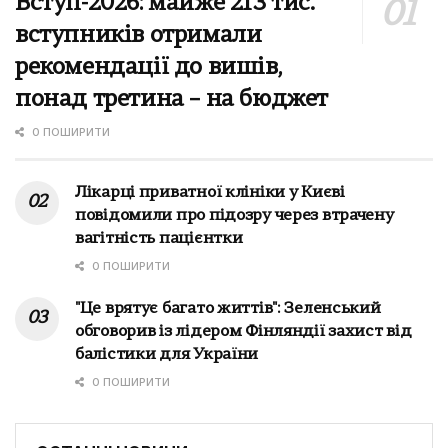
Вступ-2026: майже 213 тис.
вступників отримали
рекомендації до вишів,
понад третина – на бюджет
0 ПОШИРИТИ
Лікарці приватної клініки у Києві
повідомили про підозру через втрачену
вагітність пацієнтки
0 ПОШИРИТИ
"Це врятує багато життів": Зеленський
обговорив із лідером Фінляндії захист від
балістики для України
0 ПОШИРИТИ