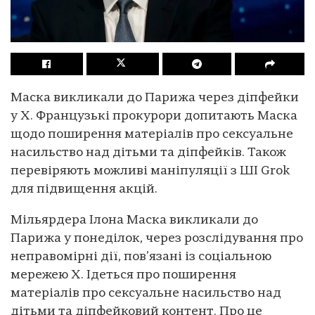
Маска викликали до Парижа через діпфейки
у X. Французькі прокурори допитають Маска
щодо поширення матеріалів про сексуальне
насильство над дітьми та діпфейків. Також
перевіряють можливі маніпуляції з ШІ Grok
для підвищення акцій.
Мільярдера Ілона Маска викликали до
Парижа у понеділок, через розслідування про
неправомірні дії, пов’язані із соціальною
мережею X. Ідеться про поширення
матеріалів про сексуальне насильство над
дітьми та діпфейковий контент. Про це