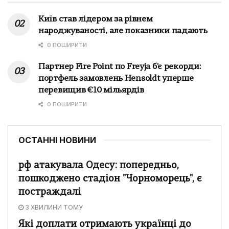
Київ став лідером за рівнем
народжуваності, але показники падають
0 ПОШИРИТИ
Партнер Fire Point по Freyja б'є рекорди:
портфель замовлень Hensoldt уперше
перевищив €10 мільярдів
0 ПОШИРИТИ
ОСТАННІ НОВИНИ
рф атакувала Одесу: попередньо,
пошкоджено стадіон "Чорноморець", є
постраждалі
3 ХВИЛИНИ ТОМУ
Які доплати отримають українці до