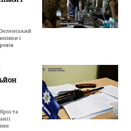
: Зеленський
инівки і
ровів
0
льйон
брої та
анії
янин