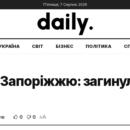
П’ятниця, 7 Серпня, 2026
УКРАЇНА
СВІТ
БІЗНЕС
ПОЛІТИКА
С
 Запоріжжю: загинул
A
0
0
ІВ
A