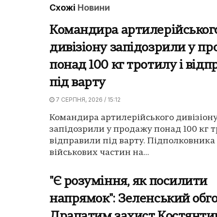
Схожі
Новини
Командира артилерійськог
дивізіону запідозрили у п
понад 100 кг тротилу і від
під варту
7 СЕРПНЯ, 2026 / 15:12
Командира артилерійського дивізіон
запідозрили у продажу понад 100 кг т
відправили під варту. Підполковника 
військових частин на...
"Є розуміння, як посилити
напрямок": Зеленський обго
Драпатим захист Костянтин