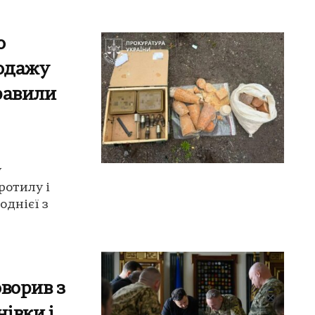
о
родажу
правили
у
ротилу і
однієї з
ворив з
івки і