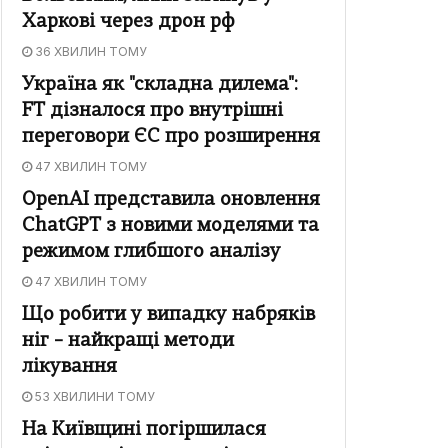
Харкові через дрон рф
36 ХВИЛИН ТОМУ
Україна як "складна дилема":
FT дізналося про внутрішні
переговори ЄС про розширення
47 ХВИЛИН ТОМУ
OpenAI представила оновлення
ChatGPT з новими моделями та
режимом глибшого аналізу
47 ХВИЛИН ТОМУ
Що робити у випадку набряків
ніг – найкращі методи
лікування
53 ХВИЛИНИ ТОМУ
На Київщині погіршилася