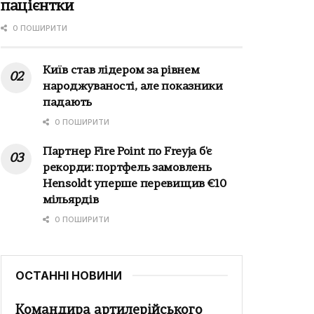
пацієнтки
0 ПОШИРИТИ
Київ став лідером за рівнем
народжуваності, але показники
падають
0 ПОШИРИТИ
Партнер Fire Point по Freyja б'є
рекорди: портфель замовлень
Hensoldt уперше перевищив €10
мільярдів
0 ПОШИРИТИ
ОСТАННІ НОВИНИ
Командира артилерійського