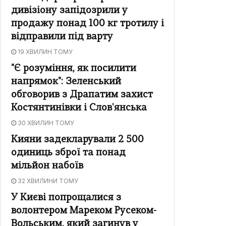
дивізіону запідозрили у
продажу понад 100 кг тротилу і
відправили під варту
19 ХВИЛИН ТОМУ
"Є розуміння, як посилити
напрямок": Зеленський
обговорив з Драпатим захист
Костянтинівки і Слов'янська
30 ХВИЛИН ТОМУ
Кияни задекларували 2 500
одиниць зброї та понад
мільйон набоїв
32 ХВИЛИНИ ТОМУ
У Києві попрощалися з
волонтером Мареком Русеком-
Вольським, який загинув у