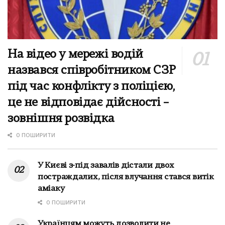
На відео у мережі водій
назвався співробітником СЗР
під час конфлікту з поліцією,
це не відповідає дійсності –
зовнішня розвідка
0 ПОШИРИТИ
У Києві з-під завалів дістали двох
постраждалих, після влучання стався витік
аміаку
0 ПОШИРИТИ
Українцям можуть дозволити не