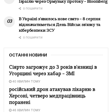
Ізраїлю через Ормузьку протоку – Bloomberg
0 ПОШИРИТИ
В Україні з'явилось нове свято – 8 серпня
відзначатиметься День Військ зв'язку та
кібербезпеки ЗСУ
0 ПОШИРИТИ
ОСТАННІ НОВИНИ
Сіярто загрожує до 3 років в'язниці в
Угорщині через хабар – ЗМІ
40 ХВИЛИН ТОМУ
російський дрон атакував лікарню в
Херсоні, четверо медпрацівниць
поранені
46 ХВИЛИН ТОМУ