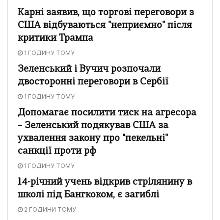
Карні заявив, що торгові переговори з
США відбуваються "неприємно" після
критики Трампа
1 ГОДИНУ ТОМУ
Зеленський і Вучич розпочали
двосторонні переговори в Сербії
1 ГОДИНУ ТОМУ
Допомагає посилити тиск на агресора
– Зеленський подякував США за
ухвалення закону про "пекельні"
санкції проти рф
1 ГОДИНУ ТОМУ
14-річний учень відкрив стрілянину в
школі під Бангкоком, є загиблі
2 ГОДИНИ ТОМУ