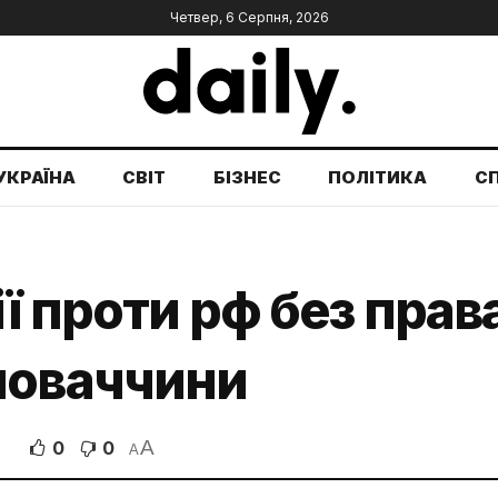
Четвер, 6 Серпня, 2026
УКРАЇНА
СВІТ
БІЗНЕС
ПОЛІТИКА
С
ї проти рф без прав
ловаччини
A
0
0
A