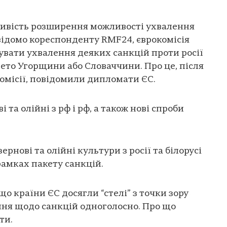
ливість розширення можливості ухвалення
 відомо кореспонденту RMF24, єврокомісія
вати ухвалення деяких санкцій проти росії
ето Угорщини або Словаччини. Про це, після
омісії, повідомили дипломати ЄС.
 та олійні з рф і рф, а також нові спроби
рнові та олійні культури з росії та білорусі
 рамках пакету санкцій.
що країни ЄС досягли “стелі” з точки зору
ння щодо санкцій одноголосно. Про що
ти.