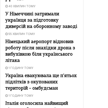
40 ХВИЛИН ТОМУ
У Німеччині затримали
українця за підготовку
диверсій на оборонному заводі
55 ХВИЛИН ТОМУ
Німецький аеропорт відновив
роботу після знахідки дрона з
вибухівкою біля українського
літака
1 ГОДИНУ ТОМУ
Україна евакуювала ще п'ятьох
підлітків з окупованих
територій – омбудсман
1 ГОДИНУ ТОМУ
Італія оголосила найвищий