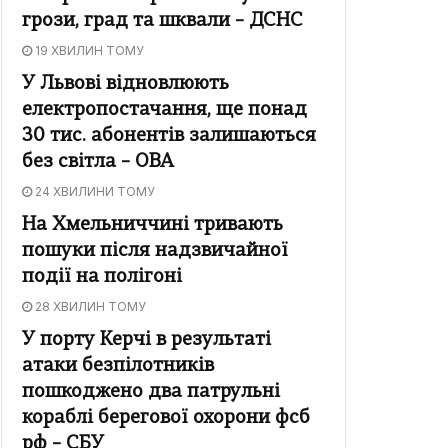
грози, град та шквали – ДСНС
19 ХВИЛИН ТОМУ
У Львові відновлюють
електропостачання, ще понад
30 тис. абонентів залишаються
без світла – ОВА
24 ХВИЛИНИ ТОМУ
На Хмельниччині тривають
пошуки після надзвичайної
події на полігоні
28 ХВИЛИН ТОМУ
У порту Керчі в результаті
атаки безпілотників
пошкоджено два патрульні
кораблі берегової охорони фсб
рф – СБУ