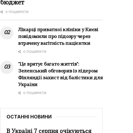
бюджет
0 ПОШИРИТИ
Лікарці приватної клініки у Києві
повідомили про підозру через
втрачену вагітність пацієнтки
0 ПОШИРИТИ
"Це врятує багато життів":
Зеленський обговорив із лідером
Фінляндії захист від балістики для
України
0 ПОШИРИТИ
ОСТАННІ НОВИНИ
В Україні 7 серпня очікуються