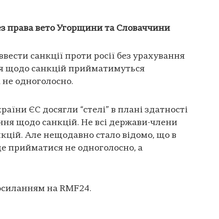
без права вето Угорщини та Словаччини
вести санкції проти росії без урахування
ня щодо санкцій прийматимуться
 не одноголосно.
раїни ЄС досягли “стелі” в плані здатності
ня щодо санкцій. Не всі держави-члени
нкцій. Але нещодавно стало відомо, що в
е прийматися не одноголосно, а
осиланням на RMF24.