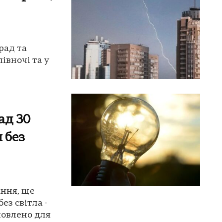
рад та
івночі та у
ад 30
 без
ання, ще
ез світла -
новлено для