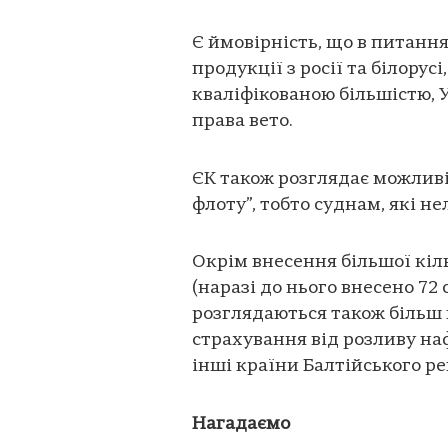
Є ймовірність, що в питанн
продукції з росії та білору
кваліфікованою більшістю,
права вето.
ЄК також розглядає можливі
флоту”, тобто суднам, які н
Окрім внесення більшої кіл
(наразі до нього внесено 72 
розглядаються також більш 
страхування від розливу на
інші країни Балтійського ре
Нагадаємо