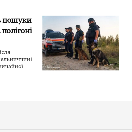
ь пошуки
 полігоні
ісля
Хмельниччині
вичайної