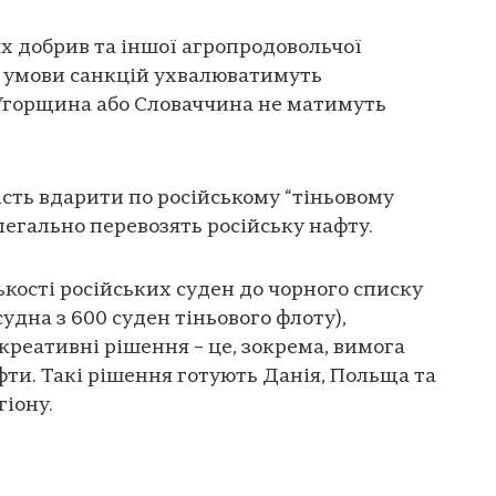
ях добрив та іншої агропродовольчої
сі, умови санкцій ухвалюватимуть
 Угорщина або Словаччина не матимуть
сть вдарити по російському “тіньовому
елегально перевозять російську нафту.
ькості російських суден до чорного списку
судна з 600 суден тіньового флоту),
креативні рішення – це, зокрема, вимога
фти. Такі рішення готують Данія, Польща та
гіону.