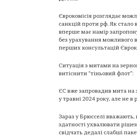
Єврокомісія розглядає мож
санкцій проти рф. Як стало
вперше має намір запропону
без урахування можливого в
перших консультацій Єврок
Ситуація з митами на зернові
витіснити “тіньовий флот”:
ЄС вже запровадив мита на зе
у травні 2024 року, але не в
Зараз у Брюсселі вважають, 
здатності ухвалювати ріше
свідчать дедалі слабші паке