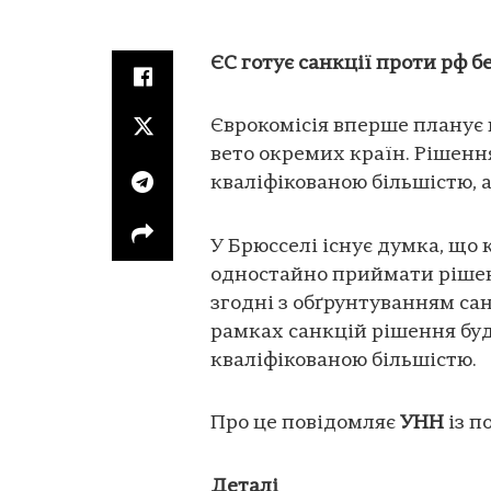
ЄС готує санкції проти рф 
Єврокомісія вперше планує в
вето окремих країн. Рішен
кваліфікованою більшістю, а
У Брюсселі існує думка, що к
одностайно приймати рішен
згодні з обґрунтуванням са
рамках санкцій рішення буд
кваліфікованою більшістю.
Про це повідомляє
УНН
із п
Деталі