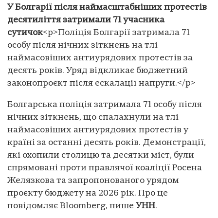
У Болгарії після наймасштабніших протестів
десятиліття затримали 71 учасника
сутичок
<p>Поліція Болгарії затримала 71
особу після нічних зіткнень на тлі
наймасовіших антиурядових протестів за
десять років. Уряд відкликає бюджетний
законопроєкт після ескалації напруги.</p>
Болгарська поліція затримала 71 особу після
нічних зіткнень, що спалахнули на тлі
наймасовіших антиурядових протестів у
країні за останні десять років. Демонстрації,
які охопили столицю та десятки міст, були
спрямовані проти правлячої коаліції Росена
Желязкова та запропонованого урядом
проєкту бюджету на 2026 рік. Про це
повідомляє Bloomberg, пише
УНН
.