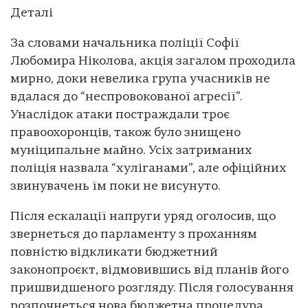
Деталі
За словами начальника поліції Софії
Любомира Ніколова, акція загалом проходила
мирно, доки невелика група учасників не
вдалася до “неспровокованої агресії”.
Унаслідок атаки постраждали троє
правоохоронців, також було знищено
муніципальне майно. Усіх затриманих
поліція назвала “хуліганами”, але офіційних
звинувачень їм поки не висунуто.
Після ескалації напруги уряд оголосив, що
звернеться до парламенту з проханням
повністю відкликати бюджетний
законопроєкт, відмовившись від планів його
пришвидшеного розгляду. Після голосування
розпочнеться нова бюджетна процедура,