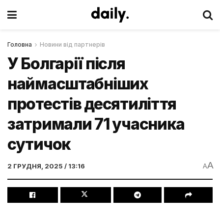
Головна
Новини від партнерів
У Болгарії після
наймасштабніших
протестів десятиліття
затримали 71 учасника
сутичок
A
2 ГРУДНЯ, 2025 / 13:16
A