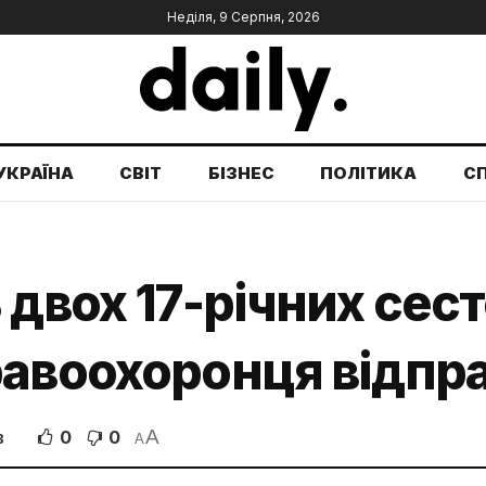
Неділя, 9 Серпня, 2026
УКРАЇНА
СВІТ
БІЗНЕС
ПОЛІТИКА
С
 двох 17-річних сест
авоохоронця відпра
A
0
0
В
A