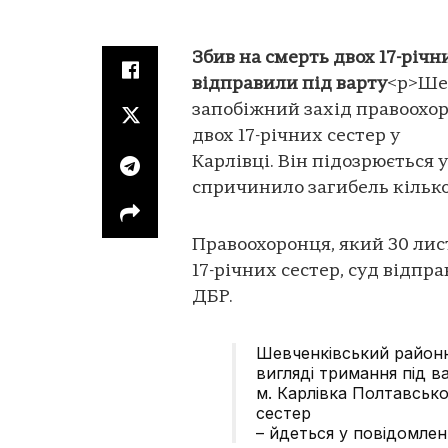
Збив на смерть двох 17-річ
відправили під варту
<p>Ше
запобіжний захід правоохор
двох 17-річних сестер у
Карлівці. Він підозрюється 
спричинило загибель кількох
Правоохоронця, який 30 лис
17-річних сестер, суд відпр
ДБР.
Шевченківський районн
вигляді тримання під 
м. Карлівка Полтавсько
сестер
– йдеться у повідомленн