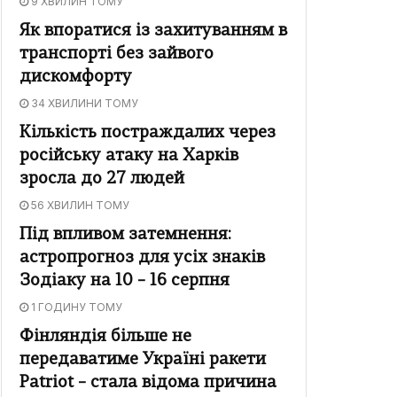
9 ХВИЛИН ТОМУ
Як впоратися із захитуванням в
транспорті без зайвого
дискомфорту
34 ХВИЛИНИ ТОМУ
Кількість постраждалих через
російську атаку на Харків
зросла до 27 людей
56 ХВИЛИН ТОМУ
Під впливом затемнення:
астропрогноз для усіх знаків
Зодіаку на 10 – 16 серпня
1 ГОДИНУ ТОМУ
Фінляндія більше не
передаватиме Україні ракети
Patriot – стала відома причина