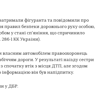
затримали фігуранта та повідомили про
я правил безпеки дорожнього руху особою,
обом у стані сп’яніння, що спричинило
. 286-1 КК України).
чи власним автомобілем правоохоронець
узбіччям дороги. У результаті наїзду сестри
 з спочатку втік з місця ДТП, але згодом
 інформацією він був напідпитку.
и у ДБР.