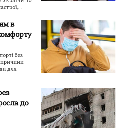
и України по
строї,...
ям в
скомфорту
порті без
є причини
ди для
рез
росла до