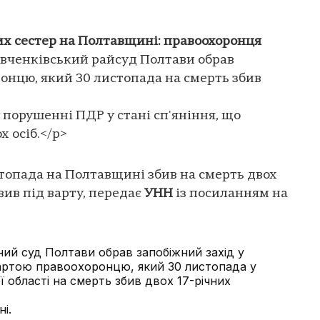
них сестер на Полтавщині: правоохоронця
вченківський райсуд Полтави обрав
онцю, який 30 листопада на смерть збив
у порушенні ПДР у стані сп'яніння, що
 осіб.</p>
топада на Полтавщині збив на смерть двох
авив під варту, передає
УНН
із посиланням на
ий суд Полтави обрав запобіжний захід у
вартою правоохоронцю, який 30 листопада у
ї області на смерть збив двох 17-річних
і.