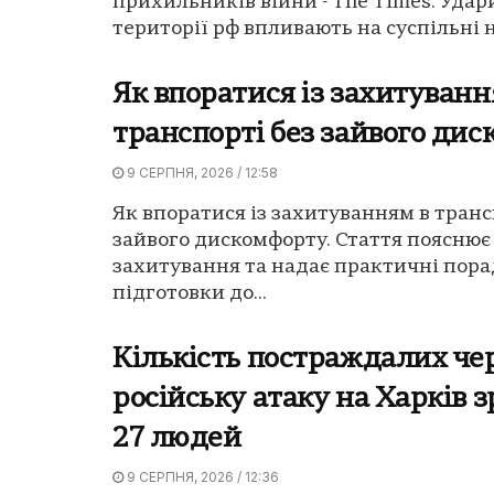
прихильників війни - The Times. Удар
території рф впливають на суспільні на
Як впоратися із захитуванн
транспорті без зайвого ди
9 СЕРПНЯ, 2026 / 12:58
Як впоратися із захитуванням в транс
зайвого дискомфорту. Стаття поясню
захитування та надає практичні пора
підготовки до...
Кількість постраждалих че
російську атаку на Харків з
27 людей
9 СЕРПНЯ, 2026 / 12:36