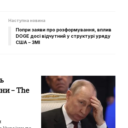
Наступна новина
Попри заяви про розформування, вплив
DOGE досі відчутний у структурі уряду
США – ЗМІ
ь
ни – The
и