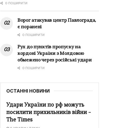
0 ПОШИРИТИ
Ворог атакував центр Павлограда,
є поранені
0 ПОШИРИТИ
Рух до пунктів пропуску на
кордоні України з Молдовою
обмежено через російські удари
0 ПОШИРИТИ
ОСТАННІ НОВИНИ
Удари України по рф можуть
посилити прихильників війни –
The Times