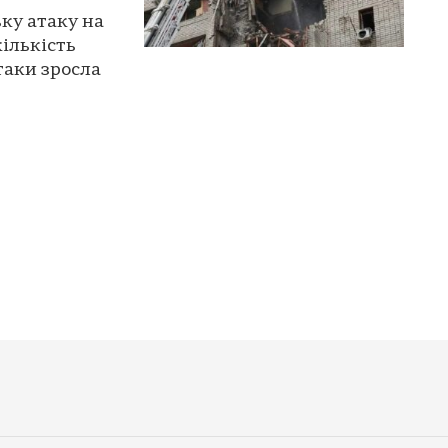
ку атаку на
кількість
таки зросла