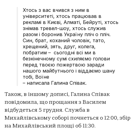
Хтось з вас вчився з ним в
університеті, хтось працював в
рекламі в Києві, Алматі, Бейруті, хтось
знімав тревел-шоу, хтось служив
разом і боронив Україну пліч о пліч.
Син, брат, коханий чоловік, тато,
хрещений, зять, друг, колега,
побратим – сьогодні всі ми в
безкінечному сумі схиляємо голови
перед твоєю пожертвою заради
нашого майбутнього і віддаємо шану
тобі, Воїне
– написала Галина Співак.
Також, в іншому дописі, Галина Співак
повідомила, що прощання з Василем
відбудеться 5 грудня. Служба в
Михайлівському соборі почнеться о 12:00, збір
на Михайлівський площі об 11:30.