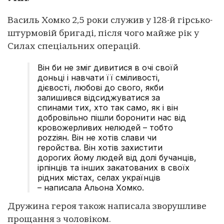
Василь Хомко 2,5 роки служив у 128-й гірсько-
штурмовій бригаді, після чого майже рік у
Силах спеціальних операцій.
Він би не зміг дивитися в очі своїй
доньці і навчати її сміливості,
дієвості, любові до свого, якби
залишився відсиджуватися за
спинами тих, хто так само, як і він
добровільно пішли боронити нас від
кровожерливих нелюдей – тобто
роzzіян. Він не хотів слави чи
геройства. Він хотів захистити
дорогих йому людей від долі бучанців,
ірпінців та інших закатованих в своїх
рідних містах, селах українців
– написала Альона Хомко.
Дружина героя також написала зворушливе
прощання з чоловіком.