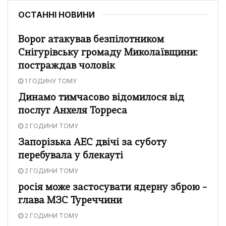
ОСТАННІ НОВИНИ
Ворог атакував безпілотником
Снігурівську громаду Миколаївщини:
постраждав чоловік
1 ГОДИНУ ТОМУ
Динамо тимчасово відомилося від
послуг Анхеля Торреса
2 ГОДИНИ ТОМУ
Запорізька АЕС двічі за суботу
перебувала у блекауті
2 ГОДИНИ ТОМУ
росія може застосувати ядерну зброю –
глава МЗС Туреччини
2 ГОДИНИ ТОМУ