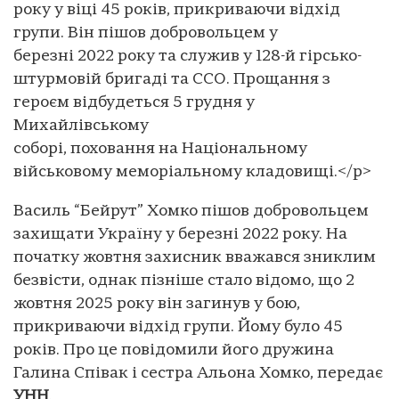
року у віці 45 років, прикриваючи відхід
групи. Він пішов добровольцем у
березні 2022 року та служив у 128-й гірсько-
штурмовій бригаді та ССО. Прощання з
героєм відбудеться 5 грудня у
Михайлівському
соборі, поховання на Національному
військовому меморіальному кладовищі.</p>
Василь “Бейрут” Хомко пішов добровольцем
захищати Україну у березні 2022 року. На
початку жовтня захисник вважався зниклим
безвісти, однак пізніше стало відомо, що 2
жовтня 2025 року він загинув у бою,
прикриваючи відхід групи. Йому було 45
років.
Про це повідомили його дружина
Галина Співак і сестра Альона Хомко, передає
УНН
.