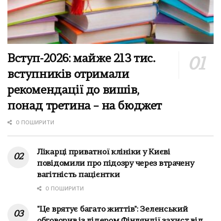
Вступ-2026: майже 213 тис.
вступників отримали
рекомендації до вишів,
понад третина – на бюджет
0 ПОШИРИТИ
Лікарці приватної клініки у Києві
повідомили про підозру через втрачену
вагітність пацієнтки
0 ПОШИРИТИ
"Це врятує багато життів": Зеленський
обговорив із лідером Фінляндії захист від