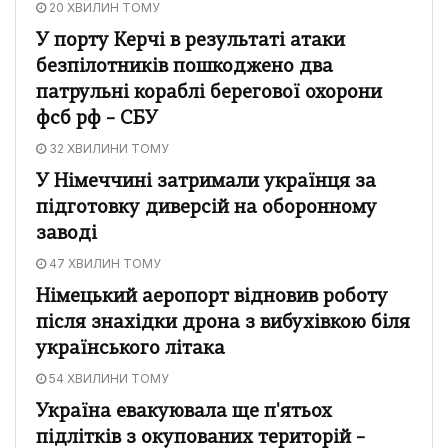
20 ХВИЛИН ТОМУ
У порту Керчі в результаті атаки
безпілотників пошкоджено два
патрульні кораблі берегової охорони
фсб рф – СБУ
32 ХВИЛИНИ ТОМУ
У Німеччині затримали українця за
підготовку диверсій на оборонному
заводі
47 ХВИЛИН ТОМУ
Німецький аеропорт відновив роботу
після знахідки дрона з вибухівкою біля
українського літака
54 ХВИЛИНИ ТОМУ
Україна евакуювала ще п'ятьох
підлітків з окупованих територій –