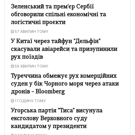
Зеленський та прем'єр Сербії
обговорили спільні економічні та
логістичні проєкти
57 ХВИЛИН ТОМУ
У Китаї через тайфун "Дельфін"
скасували авіарейси та призупинили
рух поїздів
59 ХВИЛИН ТОМУ
Туреччина обмежує рух комерційних
суден у бік Чорного моря через атаки
дронів – Bloomberg
1 ГОДИНУ ТОМУ
Угорська партія "Тиса" висунула
ексголову Верховного суду
кандидатом у президенти