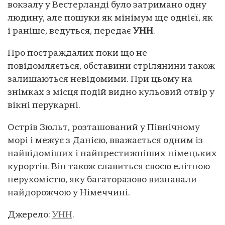
вокзалу у Вестерланді було затримано одну
людину, але пошуки як мінімум ще однієї, як
і раніше, ведуться, передає
УНН
.
Про постраждалих поки що не
повідомляється, обставини стрілянини також
залишаються невідомими. При цьому на
знімках з місця подій видно кульовий отвір у
вікні перукарні.
Острів Зюльт, розташований у Північному
морі і межує з Данією, вважається одним із
найвідоміших і найпрестижніших німецьких
курортів. Він також славиться своєю елітною
нерухомістю, яку багаторазово визнавали
найдорожчою у Німеччині.
Джерело:
УНН
.