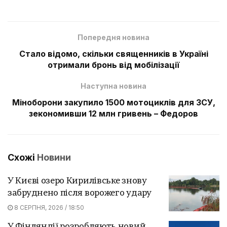
Попередня новина
Стало відомо, скільки священників в Україні
отримали бронь від мобілізації
Наступна новина
Міноборони закупило 1500 мотоциклів для ЗСУ,
зекономивши 12 млн гривень – Федоров
Схожі
Новини
У Києві озеро Кирилівське знову
забруднено після ворожего удару
8 СЕРПНЯ, 2026 / 18:50
У Фінляндії розробляють новий