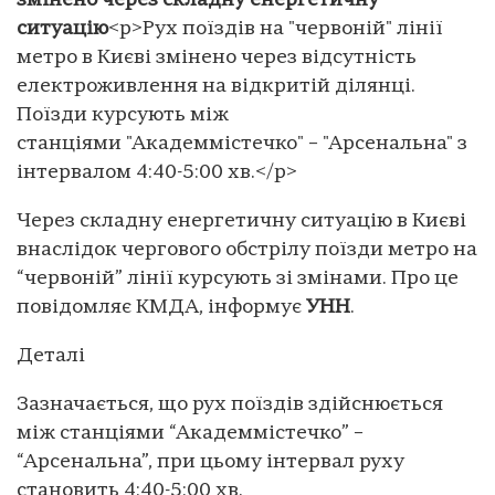
змінено через складну енергетичну
ситуацію
<p>Рух поїздів на "червоній" лінії
метро в Києві змінено через відсутність
електроживлення на відкритій ділянці.
Поїзди курсують між
станціями "Академмістечко" – "Арсенальна" з
інтервалом 4:40-5:00 хв.</p>
Через складну енергетичну ситуацію в Києві
внаслідок чергового обстрілу поїзди метро на
“червоній” лінії курсують зі змінами. Про це
повідомляє КМДА, інформує
УНН
.
Деталі
Зазначається, що рух поїздів здійснюється
між станціями “Академмістечко” –
“Арсенальна”, при цьому інтервал руху
становить 4:40-5:00 хв.