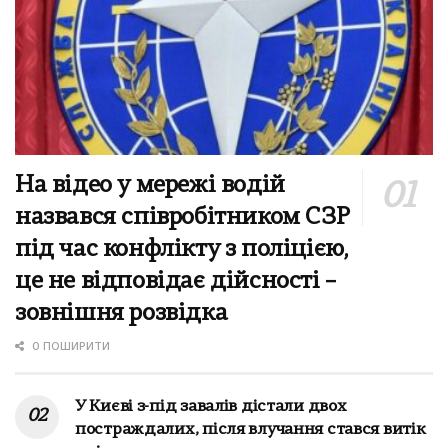
На відео у мережі водій
назвався співробітником СЗР
під час конфлікту з поліцією,
це не відповідає дійсності –
зовнішня розвідка
0 ПОШИРИТИ
У Києві з-під завалів дістали двох
постраждалих, після влучання стався витік