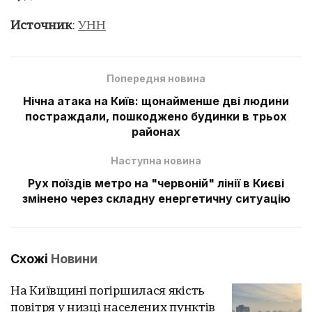
Источник
:
УНН
Попередня новина
Нічна атака на Київ: щонайменше дві людини
постраждали, пошкоджено будинки в трьох
районах
Наступна новина
Рух поїздів метро на "червоній" лінії в Києві
змінено через складну енергетичну ситуацію
Схожі
Новини
На Київщині погіршилася якість
повітря у низці населених пунктів