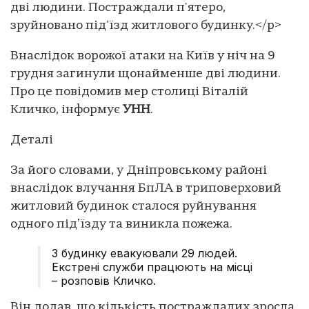
дві людини. Постраждали п'ятеро,
зруйновано під'їзд житлового будинку.</p>
Внаслідок ворожої атаки на Київ у ніч на 9
грудня загинули щонайменше дві людини.
Про це повідомив мер столиці Віталій
Кличко, інформує
УНН
.
Деталі
За його словами, у Дніпровському районі
внаслідок влучання БпЛА в триповерховий
житловий будинок сталося руйнування
одного підʼїзду та виникла пожежа.
З будинку евакуювали 29 людей.
Екстрені служби працюють на місці
– розповів Кличко.
Він додав, що кількість постраждалих зросла