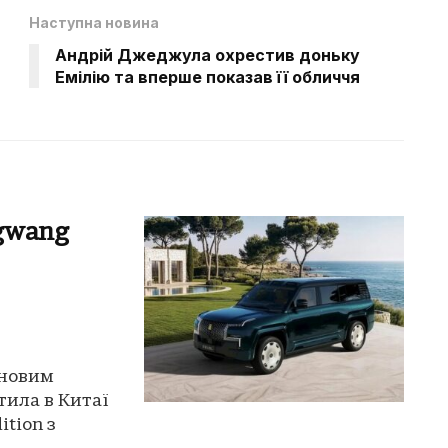
Наступна новина
Андрій Джеджула охрестив доньку
Емілію та вперше показав її обличчя
gwang
 новим
тила в Китаї
tion з