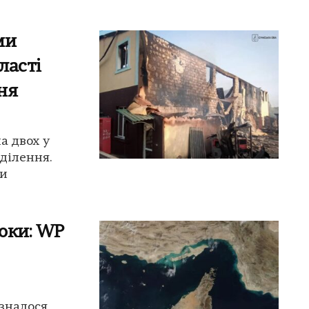
ми
ласті
ня
а двох у
ділення.
ми
оки: WP
зналося