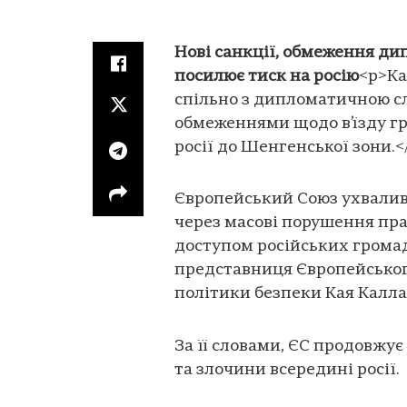
Нові санкції, обмеження дип
посилює тиск на росію
<p>Ка
спільно з дипломатичною 
обмеженнями щодо в’їзду г
росії до Шенгенської зони.<
Європейський Союз ухвалив 
через масові порушення пра
доступом російських громад
представниця Європейського
політики безпеки Кая Калла
За її словами, ЄС продовжує
та злочини всередині росії.