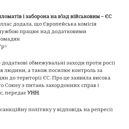
ломатів і заборона на в’їзд військовим – ЄС
ллас додала, що Європейська комісія
службою працює над додатковими
ромадян
/p>
додаткові обмежувальні заходи проти росії
в людини, а також посилює контроль за
ян до території ЄС. Про це заявила висока
 Союзу з питань закордонних справ і
с, передає
УНН
.
 санкційну політику у відповідь на репресії