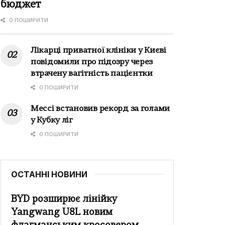
бюджет
0 ПОШИРИТИ
Лікарці приватної клініки у Києві
повідомили про підозру через
втрачену вагітність пацієнтки
0 ПОШИРИТИ
Мессі встановив рекорд за голами
у Кубку ліг
0 ПОШИРИТИ
ОСТАННІ НОВИНИ
BYD розширює лінійку
Yangwang U8L новим