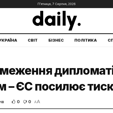
П’ятниця, 7 Серпня, 2026
УКРАЇНА
СВІТ
БІЗНЕС
ПОЛІТИКА
С
обмеження дипломаті
им – ЄС посилює тиск
A
0
0
ІВ
A