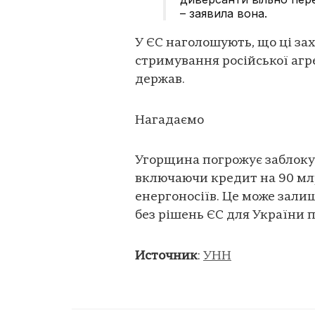
– заявила вона.
У ЄС наголошують, що ці за
стримування російської агр
держав.
Нагадаємо
Угорщина погрожує заблокув
включаючи кредит на 90 мл
енергоносіїв. Це може зали
без рішень ЄС для України пі
Источник
:
УНН