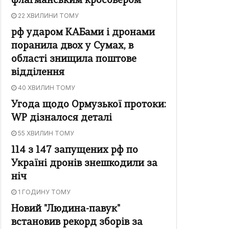
флагманським кросовером
22 ХВИЛИНИ ТОМУ
рф ударом КАБами і дронами
поранила двох у Сумах, в
області знищила поштове
відділення
40 ХВИЛИН ТОМУ
Угода щодо Ормузької протоки:
WP дізналося деталі
55 ХВИЛИН ТОМУ
114 з 147 запущених рф по
Україні дронів знешкодили за
ніч
1 ГОДИНУ ТОМУ
Новий "Людина-павук"
встановив рекорд зборів за