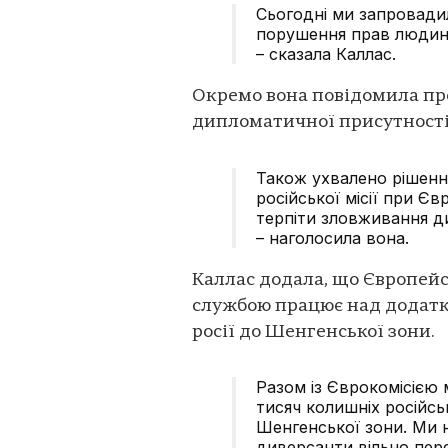
Сьогодні ми запровадил
порушення прав людин
– сказала Каллас.
Окремо вона повідомила пр
дипломатичної присутності 
Також ухвалено рішенн
російської місії при Є
терпіти зловживання 
– наголосила вона.
Каллас додала, що Європейс
службою працює над додатк
росії до Шенгенської зони.
Разом із Єврокомісією
тисяч колишніх російсь
Шенгенської зони. Ми н
диверсанти вільно пе