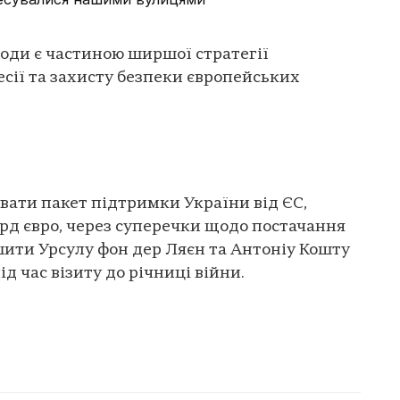
ходи є частиною ширшої стратегії
есії та захисту безпеки європейських
ати пакет підтримки України від ЄС,
рд євро, через суперечки щодо постачання
шити Урсулу фон дер Ляєн та Антоніу Кошту
д час візиту до річниці війни.