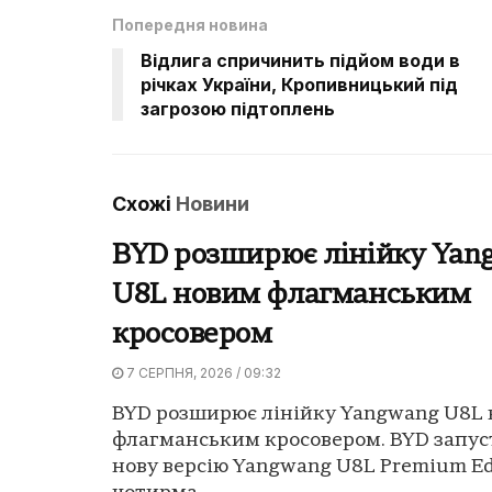
Попередня новина
Відлига спричинить підйом води в
річках України, Кропивницький під
загрозою підтоплень
Схожі
Новини
BYD розширює лінійку Yan
U8L новим флагманським
кросовером
7 СЕРПНЯ, 2026 / 09:32
BYD розширює лінійку Yangwang U8L
флагманським кросовером. BYD запус
нову версію Yangwang U8L Premium Edi