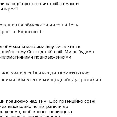
и санкції проти нових осіб за масові
и в росії
о рішення обмежити чисельність
росії в Євросоюзі.
я обмежити максимальну чисельність
вропейському Союзі до 40 осіб. Ми не будемо
дипломатичними повноваженнями
ька комісія спільно з дипломатичною
овими обмеженнями щодо в’їзду громадян
 ми працюємо над тим, щоб потенційно сотні
ких військових не потрапили до
е хочемо, щоб воєнні злочинці та
ресувалися нашими вулицями