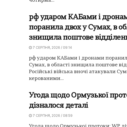
чотирма...
рф ударом КАБами і дрона
поранила двох у Сумах, в об
знищила поштове відділен
7 СЕРПНЯ, 2026 / 09:14
рф ударом КАБами і дронами поранил
Сумах, в області знищила поштове від
Російські війська вночі атакували Су
керованими...
Угода щодо Ормузької прот
дізналося деталі
7 СЕРПНЯ, 2026 / 08:59
Угода щодо Ормузької протоки: WP ді