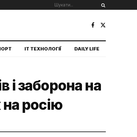
ПОРТ
IT ТЕХНОЛОГІЇ
DAILY LIFE
в і заборона на
 на росію