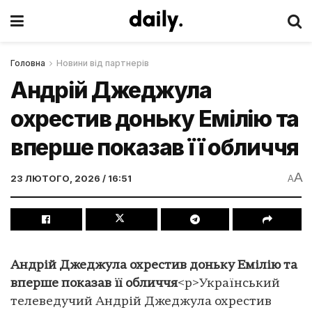
Головна
Новини від партнерів
Андрій Джеджула
охрестив доньку Емілію та
вперше показав її обличчя
A
23 ЛЮТОГО, 2026 / 16:51
A
Андрій Джеджула охрестив доньку Емілію та
вперше показав її обличчя
<p>Український
телеведучий Андрій Джеджула охрестив