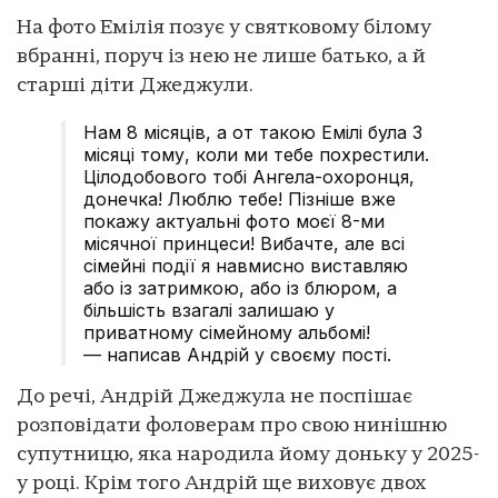
На фото Емілія позує у святковому білому
вбранні, поруч із нею не лише батько, а й
старші діти Джеджули.
Нам 8 місяців, а от такою Емілі була 3
місяці тому, коли ми тебе похрестили.
Цілодобового тобі Ангела-охоронця,
донечка! Люблю тебе! Пізніше вже
покажу актуальні фото моєї 8-ми
місячної принцеси! Вибачте, але всі
сімейні події я навмисно виставляю
або із затримкою, або із блюром, а
більшість взагалі залишаю у
приватному сімейному альбомі!
— написав Андрій у своєму пості.
До речі, Андрій Джеджула не поспішає
розповідати фоловерам про свою нинішню
супутницю, яка народила йому доньку у 2025-
у році. Крім того Андрій ще виховує двох