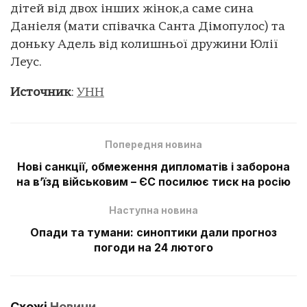
дітей від двох інших жінок,а саме сина
Даніеля (мати співачка Санта Дімопулос) та
доньку Адель від колишньої дружини Юлії
Леус.
Источник
:
УНН
Попередня новина
Нові санкції, обмеження дипломатів і заборона
на в’їзд військовим – ЄС посилює тиск на росію
Наступна новина
Опади та тумани: синоптики дали прогноз
погоди на 24 лютого
Схожі
Новини