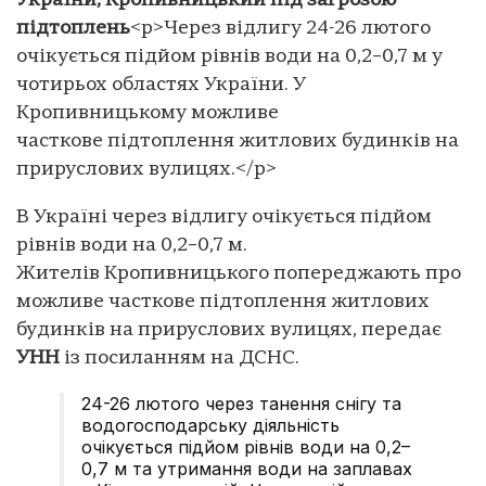
України, Кропивницький під загрозою
підтоплень
<p>Через відлигу 24-26 лютого
очікується підйом рівнів води на 0,2–0,7 м у
чотирьох областях України. У
Кропивницькому можливе
часткове підтоплення житлових будинків на
прируслових вулицях.</p>
В Україні через відлигу очікується підйом
рівнів води на 0,2–0,7 м.
Жителів Кропивницького попереджають про
можливе часткове підтоплення житлових
будинків на прируслових вулицях, передає
УНН
із посиланням на ДСНС.
24-26 лютого через танення снігу та
водогосподарську діяльність
очікується підйом рівнів води на 0,2–
0,7 м та утримання води на заплавах