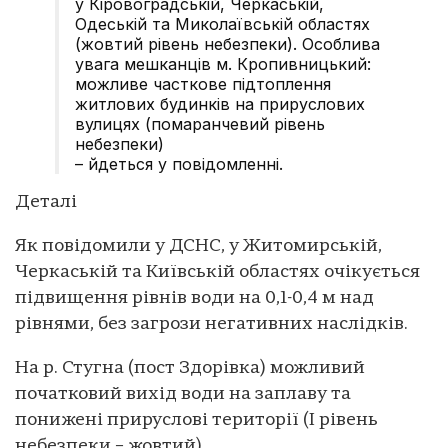
у Кіровоградській, Черкаській,
Одеській та Миколаївській областях
(жовтий рівень небезпеки). Особлива
увага мешканців м. Кропивницький:
можливе часткове підтоплення
житлових будинків на прируслових
вулицях (помаранчевий рівень
небезпеки)
– йдеться у повідомленні.
Деталі
Як повідомили у ДСНС, у Житомирській,
Черкаській та Київській областях очiкується
пiдвищення рiвнiв води на 0,1-0,4 м над
рiвнями, без загрози негативних наслідків.
На р. Стугна (пост Здорівка) можливий
початковий вихід води на заплаву та
понижені прируслові території (І рівень
небезпеки – жовтий).