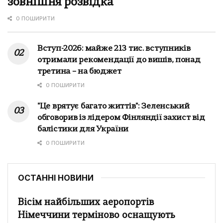
зовнішня розвідка
0 ПОШИРИТИ
Вступ-2026: майже 213 тис. вступників
отримали рекомендації до вишів, понад
третина – на бюджет
0 ПОШИРИТИ
"Це врятує багато життів": Зеленський
обговорив із лідером Фінляндії захист від
балістики для України
0 ПОШИРИТИ
ОСТАННІ НОВИНИ
Вісім найбільших аеропортів
Німеччини терміново оснащують