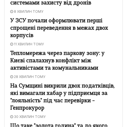
системами захисту від дронів
8 ХВИЛИН ТОМУ
У ЗСУ почали оформлювати перші
спрощені переведення в межах двох
корпусів
11 ХВИЛИН ТОМУ
Тепломережа через паркову зону: у
Києві спалахнув конфлікт між
активістами та комунальниками
28 ХВИЛИН ТОМУ
На Сумщині викрили двох податківців,
які вимагали хабар у підприємця за
"лояльність" під час перевірки –
Генпрокурор
30 ХВИЛИН ТОМУ
Що таке "золота година" та до якого