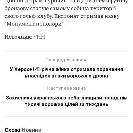
Дональд Трамп урочисто відкрив семифутову
бронзову статую самому собі на території
свого гольф-клубу. Експонат отримав назву
“Монумент непокори”.
Источник
:
УНН
Попередня новина
У Херсоні 41-річна жінка отримала поранення
внаслідок атаки ворожого дрона
Наступна новина
Захисники українського неба знищили понад пів
тисячі ворожих цілей за тиждень
Схожі
Новини