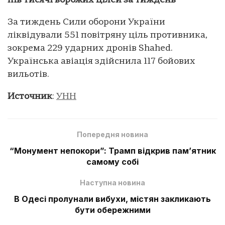
пів тисячі ворожих цілей за тиждень
За тиждень Сили оборони України
ліквідували 551 повітряну ціль противника,
зокрема 229 ударних дронів Shahed.
Українська авіація здійснила 117 бойових
вильотів.
Источник
:
УНН
Попередня новина
“Монумент непокори”: Трамп відкрив пам’ятник
самому собі
Наступна новина
В Одесі пролунали вибухи, містян закликають
бути обережними