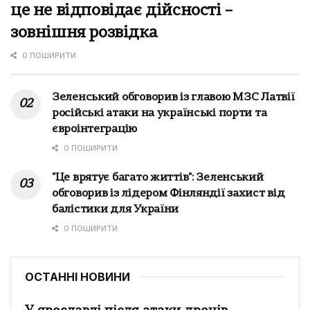
це не відповідає дійсності –
зовнішня розвідка
0 ПОШИРИТИ
Зеленський обговорив із главою МЗС Латвії
російські атаки на українські порти та
євроінтеграцію
0 ПОШИРИТИ
"Це врятує багато життів": Зеленський
обговорив із лідером Фінляндії захист від
балістики для України
0 ПОШИРИТИ
ОСТАННІ НОВИНИ