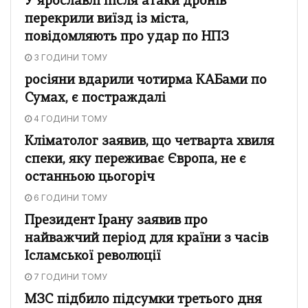
У ярославлі після атаки дронів
перекрили виїзд із міста,
повідомляють про удар по НПЗ
3 ГОДИНИ ТОМУ
росіяни вдарили чотирма КАБами по
Сумах, є постраждалі
4 ГОДИНИ ТОМУ
Кліматолог заявив, що четварта хвиля
спеки, яку переживає Європа, не є
останньою цьогоріч
6 ГОДИНИ ТОМУ
Президент Ірану заявив про
найважчий період для країни з часів
Ісламської революції
7 ГОДИНИ ТОМУ
МЗС підбило підсумки третього дня