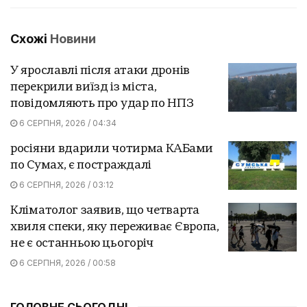
Схожі
Новини
У ярославлі після атаки дронів
перекрили виїзд із міста,
повідомляють про удар по НПЗ
6 СЕРПНЯ, 2026 / 04:34
росіяни вдарили чотирма КАБами
по Сумах, є постраждалі
6 СЕРПНЯ, 2026 / 03:12
Кліматолог заявив, що четварта
хвиля спеки, яку переживає Європа,
не є останньою цьогоріч
6 СЕРПНЯ, 2026 / 00:58
ГОЛОВНЕ СЬОГОДНІ