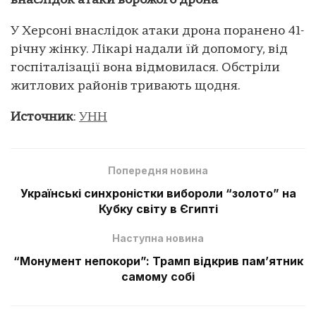
внаслідок атаки ворожого дрона
У Херсоні внаслідок атаки дрона поранено 41-
річну жінку. Лікарі надали їй допомогу, від
госпіталізації вона відмовилася. Обстріли
житлових районів тривають щодня.
Источник
:
УНН
Попередня новина
Українські синхроністки вибороли “золото” на
Кубку світу в Єгипті
Наступна новина
“Монумент непокори”: Трамп відкрив пам’ятник
самому собі