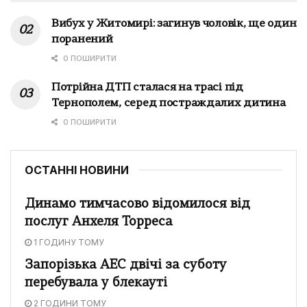
Вибух у Житомирі: загинув чоловік, ще один
поранений
0 ПОШИРИТИ
Потрійна ДТП сталася на трасі під
Тернополем, серед постраждалих дитина
0 ПОШИРИТИ
ОСТАННІ НОВИНИ
Динамо тимчасово відомилося від
послуг Анхеля Торреса
1 ГОДИНУ ТОМУ
Запорізька АЕС двічі за суботу
перебувала у блекауті
2 ГОДИНИ ТОМУ