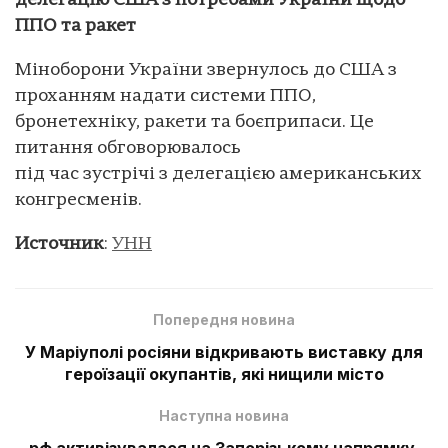
делегацію США з потребами України щодо
ППО та ракет
Міноборони України звернулось до США з
проханням надати системи ППО,
бронетехніку, ракети та боєприпаси. Це
питання обговорювалось
під час зустрічі з делегацією американських
конгресменів.
Источник
:
УНН
Попередня новина
У Маріуполі росіяни відкривають виставку для
героїзації окупантів, які нищили місто
Наступна новина
рф активізувалася на Запорізькому напрямку,