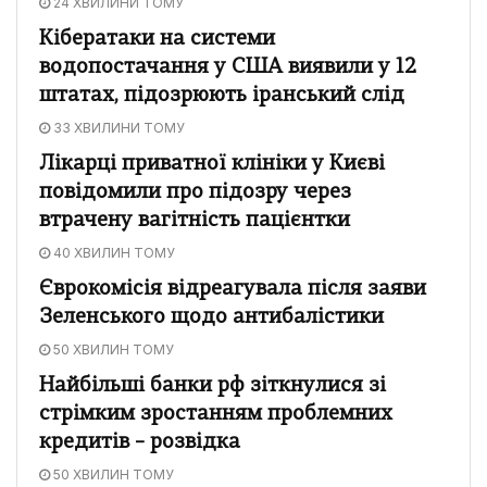
24 ХВИЛИНИ ТОМУ
Кібератаки на системи
водопостачання у США виявили у 12
штатах, підозрюють іранський слід
33 ХВИЛИНИ ТОМУ
Лікарці приватної клініки у Києві
повідомили про підозру через
втрачену вагітність пацієнтки
40 ХВИЛИН ТОМУ
Єврокомісія відреагувала після заяви
Зеленського щодо антибалістики
50 ХВИЛИН ТОМУ
Найбільші банки рф зіткнулися зі
стрімким зростанням проблемних
кредитів – розвідка
50 ХВИЛИН ТОМУ