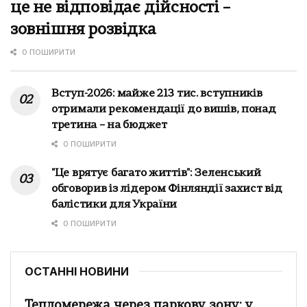
це не відповідає дійсності –
зовнішня розвідка
0 ПОШИРИТИ
Вступ-2026: майже 213 тис. вступників
отримали рекомендації до вишів, понад
третина – на бюджет
0 ПОШИРИТИ
"Це врятує багато життів": Зеленський
обговорив із лідером Фінляндії захист від
балістики для України
0 ПОШИРИТИ
ОСТАННІ НОВИНИ
Тепломережа через паркову зону: у