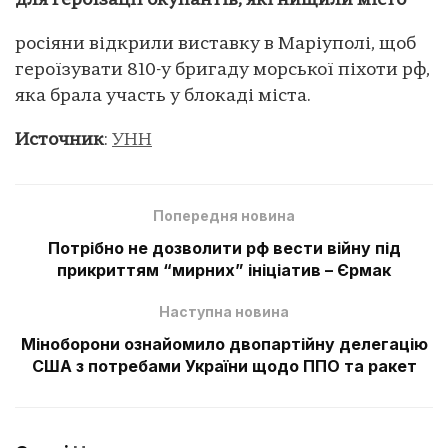
для героїзації окупантів, які нищили місто
росіяни відкрили виставку в Маріуполі, щоб
героїзувати 810-у бригаду морської піхоти рф,
яка брала участь у блокаді міста.
Источник
:
УНН
Попередня новина
Потрібно не дозволити рф вести війну під
прикриттям “мирних” ініціатив – Єрмак
Наступна новина
Міноборони ознайомило двопартійну делегацію
США з потребами України щодо ППО та ракет