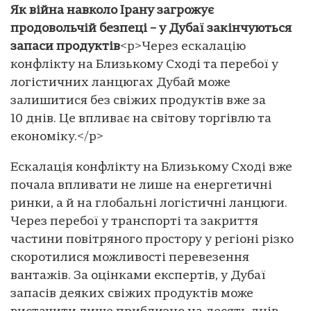
Як війна навколо Ірану загрожує
продовольчій безпеці – у Дубаї закінчуються
запаси продуктів
<p>Через ескалацію
конфлікту на Близькому Сході та перебої у
логістичних ланцюгах Дубай може
залишитися без свіжих продуктів вже за
10 днів. Це впливає на світову торгівлю та
економіку.</p>
Ескалація конфлікту на Близькому Сході вже
почала впливати не лише на енергетичні
ринки, а й на глобальні логістичні ланцюги.
Через перебої у транспорті та закриття
частини повітряного простору у регіоні різко
скоротилися можливості перевезення
вантажів. За оцінками експертів, у Дубаї
запасів деяких свіжих продуктів може