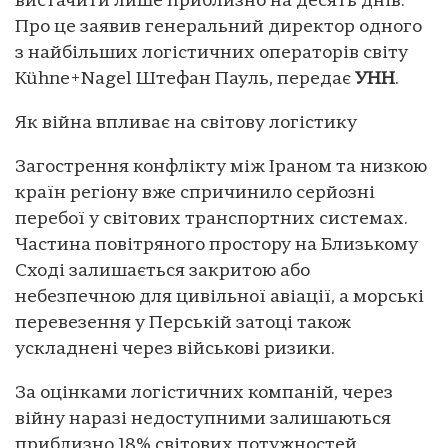
вистачити лише приблизно на десять днів.
Про це заявив генеральний директор одного
з найбільших логістичних операторів світу
Kühne+Nagel Штефан Пауль, передає
УНН
.
Як війна впливає на світову логістику
Загострення конфлікту між Іраном та низкою
країн регіону вже спричинило серйозні
перебої у світових транспортних системах.
Частина повітряного простору на Близькому
Сході залишається закритою або
небезпечною для цивільної авіації, а морські
перевезення у Перській затоці також
ускладнені через військові ризики.
За оцінками логістичних компаній, через
війну наразі недоступними залишаються
приблизно 18% світових потужностей