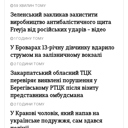
59 ХВИЛИН ТОМУ
Зеленський закликав захистити
виробництво антибалістичного щита
Freyja від російських ударів – відео
1 ГОДИНУ ТОМУ
У Броварах 13-річну дівчинку вдарило
струмом на залізничному вокзалі
2 ГОДИНИ ТОМУ
Закарпатський обласний ТЦК
перевіряє виявлені порушення у
Берегівському РТЦК після візиту
представника омбудсмана
2 ГОДИНИ ТОМУ
У Кракові чоловік, який напав на
українське подружжя, сам здався