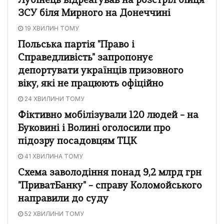
Лубінець відреагував на розстріл бійця
ЗСУ біля Мирного на Донеччині
19 ХВИЛИН ТОМУ
Польська партія "Право і
Справедливість" запропонує
депортувати українців призовного
віку, які не працюють офіційно
24 ХВИЛИНИ ТОМУ
Фіктивно мобілізували 120 людей – на
Буковині і Волині оголосили про
підозру посадовцям ТЦК
41 ХВИЛИНА ТОМУ
Схема заволодіння понад 9,2 млрд грн
"ПриватБанку" – справу Коломойського
направили до суду
52 ХВИЛИНИ ТОМУ