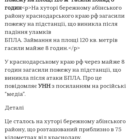
пожежу на площі 120 м² гасили понад 8
годин
<p>На хуторі бережному абінського
району краснодарського краю рф загасили
пожежу на підстанції, що виникла після
падіння уламків
БПЛА. Займання на площі 120 кв. метрів
гасили майже 8 годин.</p>
У краснодарському краю рф через майже 8
годин загасили пожежу на підстанції, що
виникла після атаки БПЛА. Про це
повідомляє
УНН
з посиланням на російські
“медіа”.
Деталі
Це сталось на хуторі бережному абінського
району, що розташований приблизно в 75
кілометрах від краснодару.