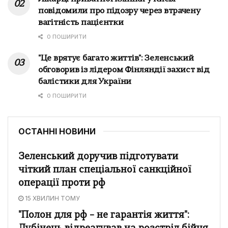
повідомили про підозру через втрачену
вагітність пацієнтки
0 ПОШИРИТИ
"Це врятує багато життів": Зеленський
обговорив із лідером Фінляндії захист від
балістики для України
0 ПОШИРИТИ
ОСТАННІ НОВИНИ
Зеленський доручив підготувати
чіткий план спеціальної санкційної
операції проти рф
15 ХВИЛИН ТОМУ
"Полон для рф – не гарантія життя":