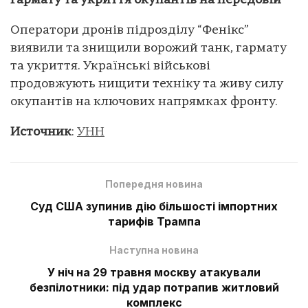
гармату та укриття окупантів на передовій
Оператори дронів підрозділу “Фенікс”
виявили та знищили ворожий танк, гармату
та укриття. Українські військові
продовжують нищити техніку та живу силу
окупантів на ключових напрямках фронту.
Источник
:
УНН
Попередня новина
Суд США зупинив дію більшості імпортних
тарифів Трампа
Наступна новина
У ніч на 29 травня москву атакували
безпілотники: під удар потрапив житловий
комплекс