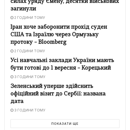
силах уряду Ємену, десятки військових
загинули
2 ГОДИНИ ТОМУ
Іран хоче заборонити прохід суден
США та Ізраїлю через Ормузьку
протоку – Bloomberg
2 ГОДИНИ ТОМУ
Усі навчальні заклади України мають
бути готові до 1 вересня – Корецький
3 ГОДИНИ ТОМУ
Зеленський уперше здійснить
офіційний візит до Сербії: названа
дата
3 ГОДИНИ ТОМУ
ПОКАЗАТИ ЩЕ