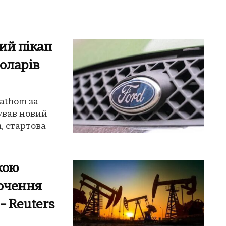
ий пікап
оларів
athom за
ував новий
, стартова
кою
очення
– Reuters