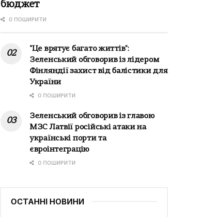
бюджет
0 ПОШИРИТИ
"Це врятує багато життів":
Зеленський обговорив із лідером
Фінляндії захист від балістики для
України
0 ПОШИРИТИ
Зеленський обговорив із главою
МЗС Латвії російські атаки на
українські порти та
євроінтеграцію
0 ПОШИРИТИ
ОСТАННІ НОВИНИ