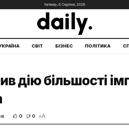
Четвер, 6 Серпня, 2026
УКРАЇНА
СВІТ
БІЗНЕС
ПОЛІТИКА
С
ив дію більшості ім
а
A
0
0
ІВ
A