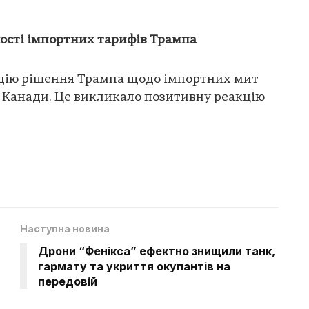
ості імпортних тарифів Трампа
дію рішення Трампа щодо імпортних мит
 Канади. Це викликало позитивну реакцію
Наступна новина
Дрони “Фенікса” ефектно знищили танк,
гармату та укриття окупантів на
передовій