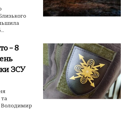
ю
Близького
ільшила
..
то – 8
День
еки ЗСУ
пня
 та
и Володимир