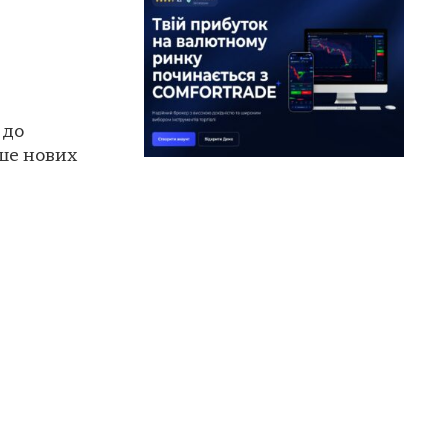
 до
ьше нових