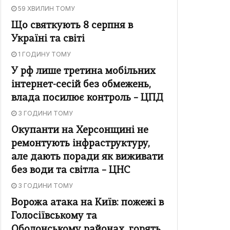
59 ХВИЛИН ТОМУ
Що святкують 8 серпня в
Україні та світі
1 ГОДИНУ ТОМУ
У рф лише третина мобільних
інтернет-сесій без обмежень,
влада посилює контроль – ЦПД
3 ГОДИНИ ТОМУ
Окупанти на Херсонщині не
ремонтують інфраструктуру,
але дають поради як виживати
без води та світла – ЦНС
3 ГОДИНИ ТОМУ
Ворожа атака на Київ: пожежі в
Голосіївському та
Оболонському районах, горять