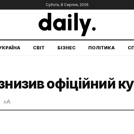
Субота, 8 Серпня, 2026
УКРАЇНА
СВІТ
БІЗНЕС
ПОЛІТИКА
С
знизив офіційний к
A
A