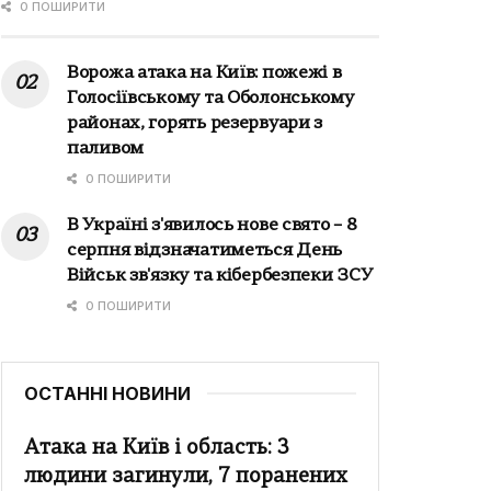
0 ПОШИРИТИ
Ворожа атака на Київ: пожежі в
Голосіївському та Оболонському
районах, горять резервуари з
паливом
0 ПОШИРИТИ
В Україні з'явилось нове свято – 8
серпня відзначатиметься День
Військ зв'язку та кібербезпеки ЗСУ
0 ПОШИРИТИ
ОСТАННІ НОВИНИ
Атака на Київ і область: 3
людини загинули, 7 поранених