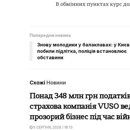
В обмінних пунктах курс дол
Попередня новина
Знову молодики у балаклавах: у Києв
побили підлітка, поліція встановлює
обставини
Схожі
Новини
Понад 348 млн грн податків
страхова компанія VUSO ве
прозорий бізнес під час вій
5 СЕРПНЯ, 2026 / 18:13