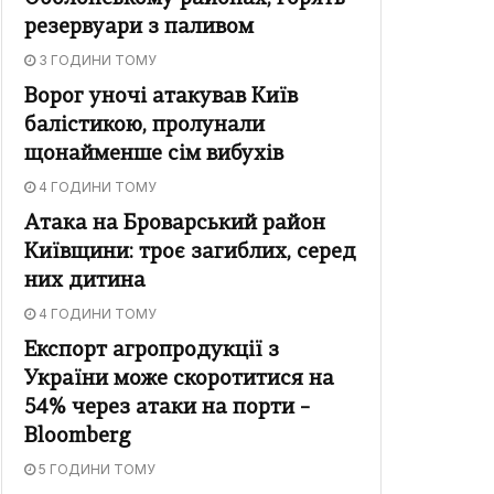
резервуари з паливом
3 ГОДИНИ ТОМУ
Ворог уночі атакував Київ
балістикою, пролунали
щонайменше сім вибухів
4 ГОДИНИ ТОМУ
Атака на Броварський район
Київщини: троє загиблих, серед
них дитина
4 ГОДИНИ ТОМУ
Експорт агропродукції з
України може скоротитися на
54% через атаки на порти –
Bloomberg
5 ГОДИНИ ТОМУ