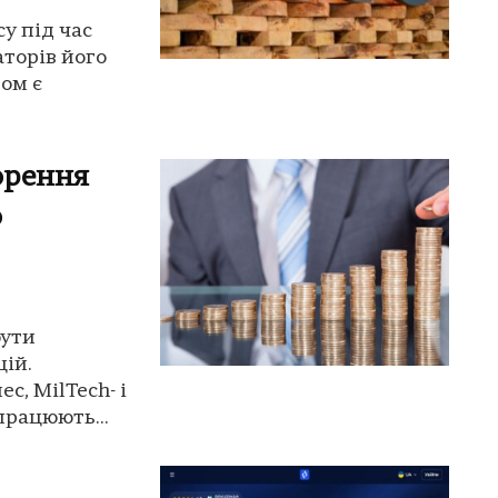
у під час
торів його
ом є
орення
о
бути
ій.
с, MilTech- і
працюють...