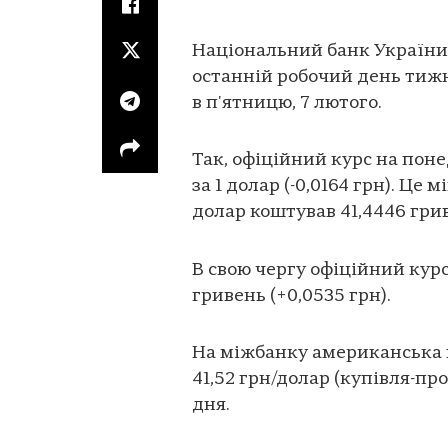
Національний банк України 
останній робочий день тижня
в п'ятницю, 7 лютого.
Так, офіційний курс на поне
за 1 долар (-0,0164 грн). Це
долар коштував 41,4446 гри
В свою чергу офіційний курс
гривень (+0,0535 грн).
На міжбанку американська ва
41,52 грн/долар (купівля-п
дня.