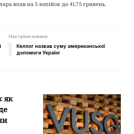
ара впав на 5 копійок до 41,75 гривень.
Наступна новина
і
Келлог назвав суму американської
допомоги Україні
: як
де
ни