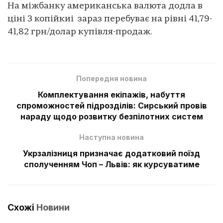
На міжбанку американська валюта додла в
ціні 3 копійкиі зараз перебуває на рівні 41,79-
41,82 грн/долар купівля-продаж.
Попередня новина
Комплектування екіпажів, набуття
спроможностей підрозділів: Сирський провів
нараду щодо розвитку безпілотних систем
Наступна новина
Укрзалізниця призначає додатковий поїзд
сполученням Чоп – Львів: як курсуватиме
Схожі
Новини