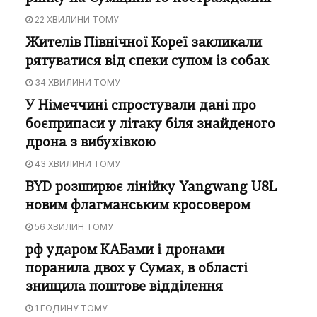
22 ХВИЛИНИ ТОМУ
Жителів Північної Кореї закликали
рятуватися від спеки супом із собак
34 ХВИЛИНИ ТОМУ
У Німеччині спростували дані про
боєприпаси у літаку біля знайденого
дрона з вибухівкою
43 ХВИЛИНИ ТОМУ
BYD розширює лінійку Yangwang U8L
новим флагманським кросовером
56 ХВИЛИН ТОМУ
рф ударом КАБами і дронами
поранила двох у Сумах, в області
знищила поштове відділення
1 ГОДИНУ ТОМУ