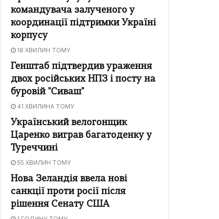
командувача залученого у
координації підтримки Україні
корпусу
18 ХВИЛИН ТОМУ
Генштаб підтвердив ураження
двох російських НПЗ і посту на
буровій "Сиваш"
41 ХВИЛИНА ТОМУ
Український велогонщик
Царенко виграв багатоденку у
Туреччині
55 ХВИЛИН ТОМУ
Нова Зеландія ввела нові
санкції проти росії після
рішення Сенату США
1 ГОДИНУ ТОМУ