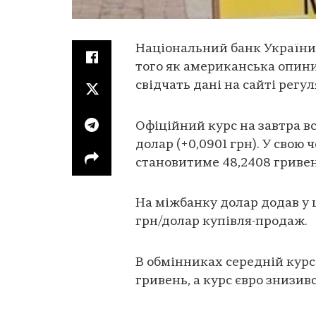
Національний банк України 
того як американська опинил
свідчать дані на сайті регул
Офіційний курс на завтра вст
долар (+0,0901 грн). У свою 
становитиме 48,2408 гривень 
На міжбанку долар додав у ці
грн/долар купівля-продаж.
В обмінниках середній курс
гривень, а курс євро знизивс