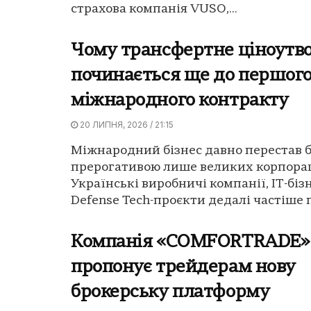
страхова компанія VUSO,...
Чому трансфертне ціноутв
починається ще до першог
міжнародного контракту
20 ЛИПНЯ, 2026 / 21:15
Міжнародний бізнес давно перестав 
прерогативою лише великих корпорац
Українські виробничі компанії, IT-бізне
Defense Tech-проєкти дедалі частіше 
Компанія «COMFORTRADE»
пропонує трейдерам нову
брокерську платформу