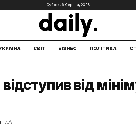
Субота, 8 Серпня, 2026
УКРАЇНА
СВІТ
БІЗНЕС
ПОЛІТИКА
С
 відступив від мінім
A
0
A