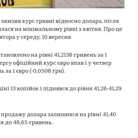
знизив курс гривні відносно долара, після
ася на мінімальному рівні з квітня. Про це
ятора у середу, 10 вересня.
ановлено на рівні 41,2138 гривень за 1
чергу офіційний курс євро впав і у четвер
за 1 євро (-0,0508 грн).
ні 13 копійок і піднявся до рівня 41,26-41,29
 продажу долара залишився на рівні 41,40
я до 48,65 гривень.