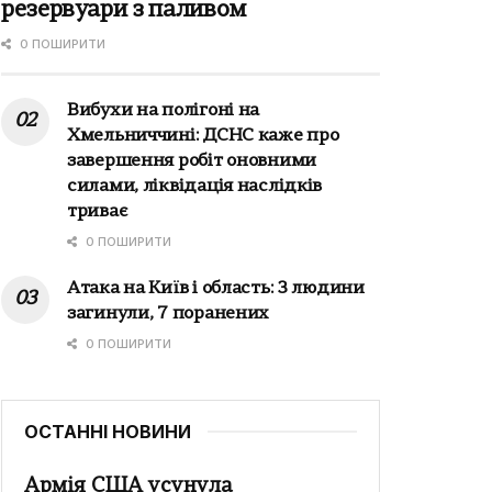
резервуари з паливом
0 ПОШИРИТИ
Вибухи на полігоні на
Хмельниччині: ДСНС каже про
завершення робіт оновними
силами, ліквідація наслідків
триває
0 ПОШИРИТИ
Атака на Київ і область: 3 людини
загинули, 7 поранених
0 ПОШИРИТИ
ОСТАННІ НОВИНИ
Армія США усунула