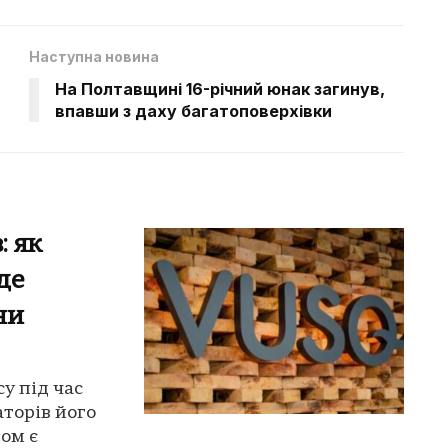
Наступна новина
На Полтавщині 16-річний юнак загинув,
впавши з даху багатоповерхівки
: як
де
ни
у під час
торів його
ом є