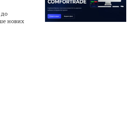
 до
ьше нових