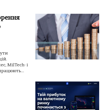
орення
о
бути
ій.
с, MilTech- і
працюють...