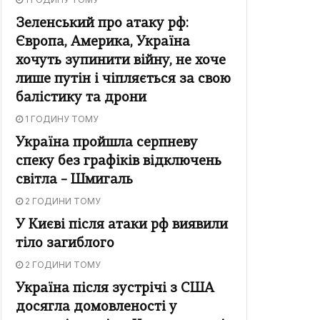
Зеленський про атаку рф:
Європа, Америка, Україна
хочуть зупинити війну, не хоче
лише путін і чіпляється за свою
балістику та дрони
1 ГОДИНУ ТОМУ
Україна пройшла серпневу
спеку без графіків відключень
світла – Шмигаль
2 ГОДИНИ ТОМУ
У Києві після атаки рф виявили
тіло загиблого
2 ГОДИНИ ТОМУ
Україна після зустрічі з США
досягла домовленості у