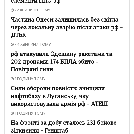
елементи ППО рф
22 ХВИЛИНИ ТОМУ
Частина Одеси залишилась без світла
через локальну аварію після атаки рф –
ДТЕК
44 ХВИЛИНИ ТОМУ
рф атакувала Одещину ракетами та
202 дронами, 174 БПЛА збито –
Повітряні сили
1 ГОДИНУ ТОМУ
Сили оборони повністю знищили
нафтобазу в Луганську, яку
використовувала армія рф – АТЕШ
1 ГОДИНУ ТОМУ
На фронті за добу сталось 231 бойове
зіткнення – Генштаб