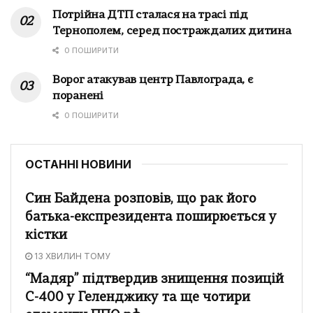
Потрійна ДТП сталася на трасі під
Тернополем, серед постраждалих дитина
0 ПОШИРИТИ
Ворог атакував центр Павлограда, є
поранені
0 ПОШИРИТИ
ОСТАННІ НОВИНИ
Син Байдена розповів, що рак його
батька-експрезидента поширюється у
кістки
13 ХВИЛИН ТОМУ
“Мадяр” підтвердив знищення позицій
С-400 у Геленджику та ще чотири