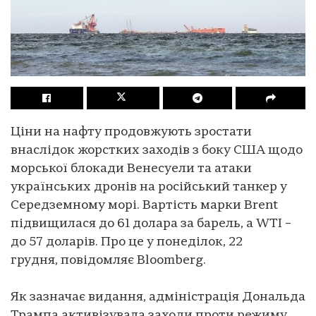
Ціни на нафту продовжують зростати
внаслідок жорстких заходів з боку США щодо
морської блокади Венесуели та атаки
українських дронів на російський танкер у
Середземному морі. Вартість марки Brent
підвищилася до 61 долара за барель, а WTI –
до 57 доларів. Про це у понеділок, 22
грудня, повідомляє Bloomberg.
Як зазначає видання, адміністрація Дональда
Трампа активізувала заходи проти режиму