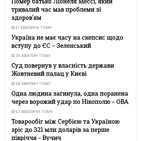
Помер батько Ліонеля Мессі, який
тривалий час мав проблеми зі
здоров’ям
21 ХВИЛИНА ТОМУ
Україна не має часу на скепсис щодо
вступу до ЄС – Зеленський
30 ХВИЛИН ТОМУ
Суд повернув у власність держави
Жовтневий палац у Києві
48 ХВИЛИН ТОМУ
Одна людина загинула, одна поранена
через ворожий удар по Нікополю – ОВА
52 ХВИЛИНИ ТОМУ
Товарообіг між Сербією та Україною
зріс до 321 млн доларів за перше
півріччя – Вучич