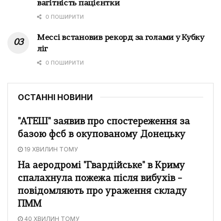
вагітність пацієнтки
0 ПОШИРИТИ
Мессі встановив рекорд за голами у Кубку
ліг
0 ПОШИРИТИ
ОСТАННІ НОВИНИ
"АТЕШ" заявив про спостереження за
базою фсб в окупованому Донецьку
19 ХВИЛИН ТОМУ
На аеродромі "Гвардійське" в Криму
спалахнула пожежа після вибухів –
повідомляють про ураження складу
ПММ
40 ХВИЛИН ТОМУ