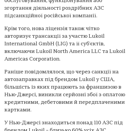
обслуговування, функціонування або
згортання діяльності роздрібних АЗС
підсанкційної російської компанії.
Крім того, нова ліцензія також чітко
авторизує трансакції за участю Lukoil
International GmbH (LIG) та її суб'єктів,
включаючи Lukoil North America LLC та Lukoil
Americas Corporation.
Раніше повідомлялося, що через санкції на
автозаправках під брендом Lukoil у США,
більшість із яких працюють за франшизою в
Нью-Джерсі, виникли серйозні збої з оплатою
кредитними, дебетовими й передплаченими
картками.
У Нью-Джерсі знаходиться понад 110 АЗС під
брендом Lukoil – близько 60% усіх АЗС