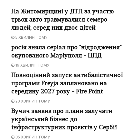
На Житомирщині у ДТП за участю
трьох авто травмувалися семеро
людей, серед них двоє дітей
5 ХВИЛИН ТОМУ
росія зняла серіал про "відродження"
окупованого Маріуполя – ЦПД
19 ХВИЛИН ТОМУ
Повноцінний запуск антибалістичної
програми Freyja заплановано на
середину 2027 року – Fire Point
20 ХВИЛИН ТОМУ
Вучич заявив про плани залучати
український бізнес до
інфраструктурних проєктів у Сербії
35 ХВИЛИН ТОМУ