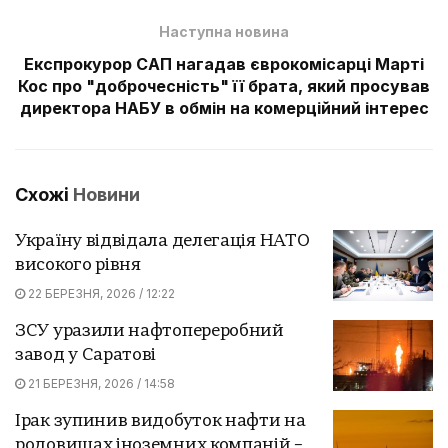
Наступна новина
Експрокурор САП нагадав єврокомісарці Марті
Кос про "доброчесність" її брата, який просував
директора НАБУ в обмін на комерційний інтерес
Схожі
Новини
Україну відвідала делегація НАТО
високого рівня
22 БЕРЕЗНЯ, 2026 / 12:22
ЗСУ уразили нафтопереробний
завод у Саратові
21 БЕРЕЗНЯ, 2026 / 14:58
Ірак зупинив видобуток нафти на
родовищах іноземних компаній –